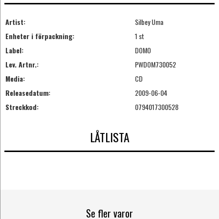
Artist:
Silbey Uma
Enheter i förpackning:
1 st
Label:
DOMO
Lev. Artnr.:
PWDOM730052
Media:
CD
Releasedatum:
2009-06-04
Streckkod:
0794017300528
LÅTLISTA
Se fler varor