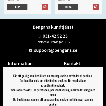
CD
CD
KÖP
BOKA
Bengans kundtjänst
031-42 52 23
Telefontid - vardagar 10-12
support@bengans.se
Information
Kontakt
Ångra Köp
Våra butiker & öppettider
För att ge dig som besökare en bra upplevelse använder vi cookies.
Om Bengans
Din sida
Det handlar dels om nödvändiga cookies för webbsidans
FAQ / Köp- & Leveransvillkor
Logga ut
grundfunktionalitet,
men även cookies för prestanda, personalisering, marknadsföring med
Jag vill ha tips från Bengans
mera.
Du bestämmer genom att anpassa dina cookie-inställningar som du
OK
önskar.