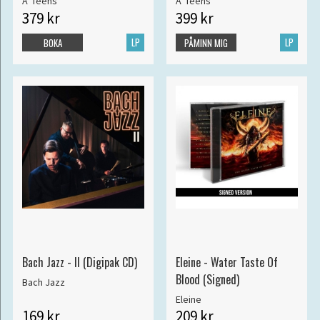
A*Teens
A*Teens
379 kr
399 kr
LP
LP
BOKA
PÅMINN MIG
Bach Jazz - II (Digipak CD)
Eleine - Water Taste Of
Blood (Signed)
Bach Jazz
Eleine
169 kr
209 kr