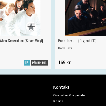
Abba Generation (Silver Vinyl)
Bach Jazz - II (Digipak CD)
Bach Jazz
169 kr
LP
PÅMINN MIG
Kontakt
Våra butiker & öppettider
Din sida