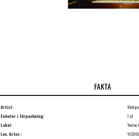
FAKTA
Artist:
Shotgu
Enheter i förpackning:
1 st
Label:
You've
Lev. Artnr.:
YC015