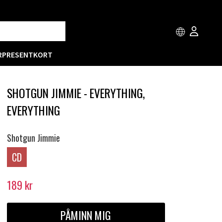
R
PRESENTKORT
SHOTGUN JIMMIE - EVERYTHING,
EVERYTHING
Shotgun Jimmie
CD
189
kr
PÅMINN MIG