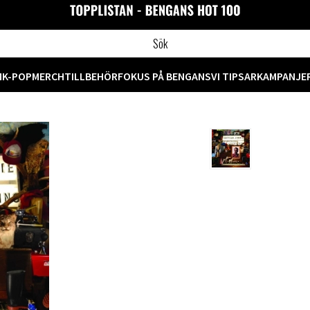
M
K-POP
MERCH
TILLBEHÖR
FOKUS PÅ BENGANS
VI TIPSAR
KAMPANJE