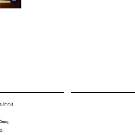
n Jimmie
 Chang
CD