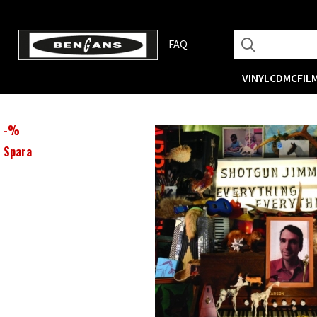
FAQ
VINYL
CD
MC
FIL
-
%
Spara