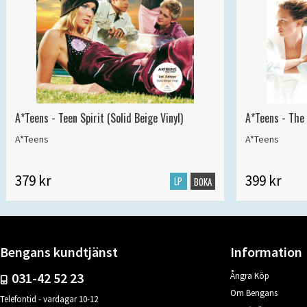
A*Teens - Teen Spirit (Solid Beige Vinyl)
A*Teens - The 
A*Teens
A*Teens
379 kr
399 kr
LP
BOKA
Bengans kundtjänst
Information
031-42 52 23
Ångra Köp
Om Bengans
Telefontid - vardagar 10-12