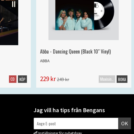
Abba - Dancing Queen (Black 10" Vinyl)
ABBA
229 kr
CD
Maxisingel
249 kr
KÖP
BOKA
Jag vill ha tips från Bengans
OK
Inställningar för nyhetsbrev