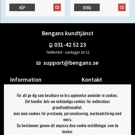
CD
CD
KÖP
BOKA
Bengans kundtjänst
031-42 52 23
Telefontid - vardagar 10-12
support@bengans.se
Information
Kontakt
Ångra Köp
Våra butiker & öppettider
För att ge dig som besökare en bra upplevelse använder vi cookies.
Om Bengans
Din sida
Det handlar dels om nödvändiga cookies för webbsidans
FAQ / Köp- & Leveransvillkor
Logga ut
grundfunktionalitet,
men även cookies för prestanda, personalisering, marknadsföring med
Jag vill ha tips från Bengans
mera.
Du bestämmer genom att anpassa dina cookie-inställningar som du
OK
önskar.