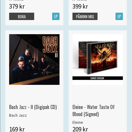
379 kr
399 kr
LP
LP
BOKA
PÅMINN MIG
Bach Jazz - II (Digipak CD)
Eleine - Water Taste Of
Blood (Signed)
Bach Jazz
Eleine
169 kr
209 kr