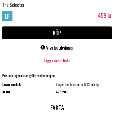
The Selecter
459
kr
LP
KÖP
Visa butikslager
Lägg i önskelista
Pris och lagerstatus gäller webbshoppen
Leveranstid:
I lager hos leverantör 5-12 arb.dgr
Artnr:
4232946
FAKTA