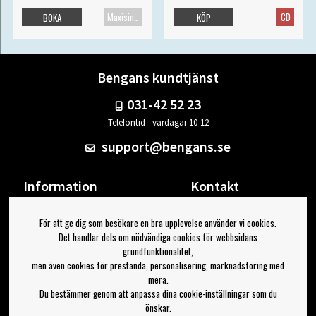
Maxisingel
CD
BOKA
KÖP
Bengans kundtjänst
031-42 52 23
Telefontid - vardagar 10-12
support@bengans.se
Information
Kontakt
Ångra Köp
Våra butiker & öppettider
För att ge dig som besökare en bra upplevelse använder vi cookies.
Om Bengans
Din sida
Det handlar dels om nödvändiga cookies för webbsidans
FAQ / Köp- & Leveransvillkor
Logga ut
grundfunktionalitet,
men även cookies för prestanda, personalisering, marknadsföring med
Jag vill ha tips från Bengans
mera.
Du bestämmer genom att anpassa dina cookie-inställningar som du
OK
önskar.