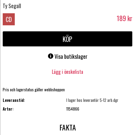
Ty Segall
189
kr
CD
KÖP
Visa butikslager
Lägg i önskelista
Pris och lagerstatus gäller webbshoppen
Leveranstid:
I lager hos leverantör 5-12 arb.dgr
Artnr:
1154866
FAKTA