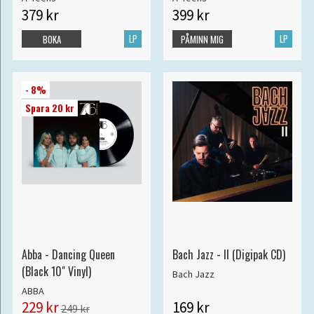
379 kr
399 kr
LP
LP
BOKA
PÅMINN MIG
- 8%
Spara 20 kr
Abba - Dancing Queen
Bach Jazz - II (Digipak CD)
(Black 10" Vinyl)
Bach Jazz
ABBA
229 kr
169 kr
249 kr