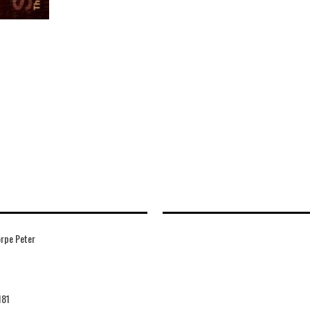
orpe Peter
181