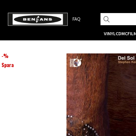
FAQ
VINYL
CD
MC
FIL
-
%
Spara