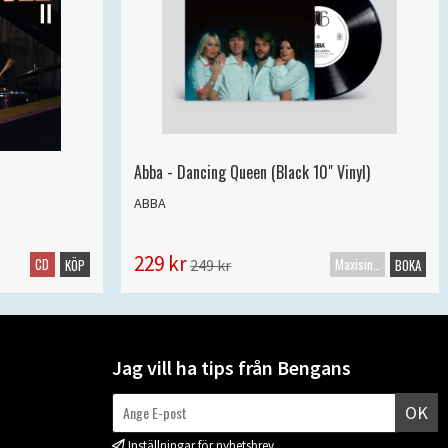
Abba - Dancing Queen (Black 10" Vinyl)
ABBA
229 kr
CD
Maxisingel
249 kr
KÖP
BOKA
Jag vill ha tips från Bengans
OK
Inställningar för nyhetsbrev