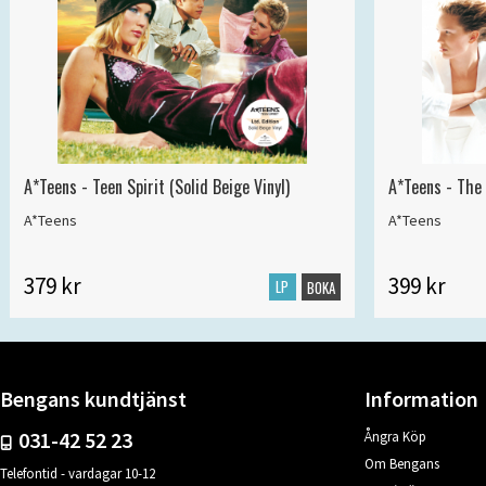
A*Teens - Teen Spirit (Solid Beige Vinyl)
A*Teens - The 
A*Teens
A*Teens
379 kr
399 kr
LP
BOKA
Bengans kundtjänst
Information
031-42 52 23
Ångra Köp
Om Bengans
Telefontid - vardagar 10-12