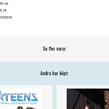
Blu-ray
09-24
79218124
Se fler varor
Andra har köpt: