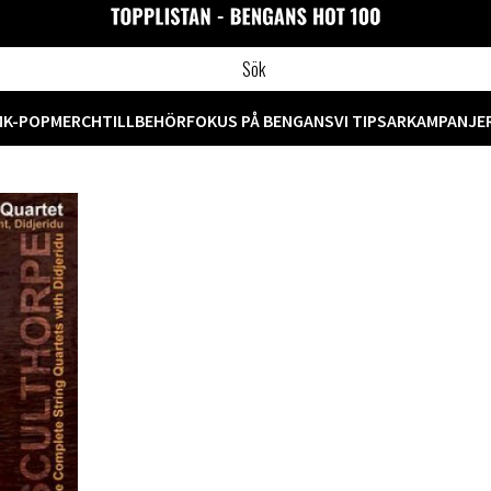
M
K-POP
MERCH
TILLBEHÖR
FOKUS PÅ BENGANS
VI TIPSAR
KAMPANJE