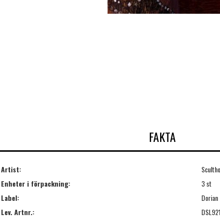
FAKTA
Artist:
Sculth
Enheter i förpackning:
3 st
Label:
Dorian
Lev. Artnr.:
DSL92