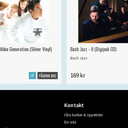
Abba Generation (Silver Vinyl)
Bach Jazz - II (Digipak CD)
Bach Jazz
169 kr
LP
PÅMINN MIG
Kontakt
Våra butiker & öppettider
Din sida