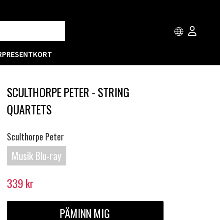
R
PRESENTKORT
SCULTHORPE PETER - STRING
QUARTETS
Sculthorpe Peter
Musik Blu-ray
339
kr
PÅMINN MIG