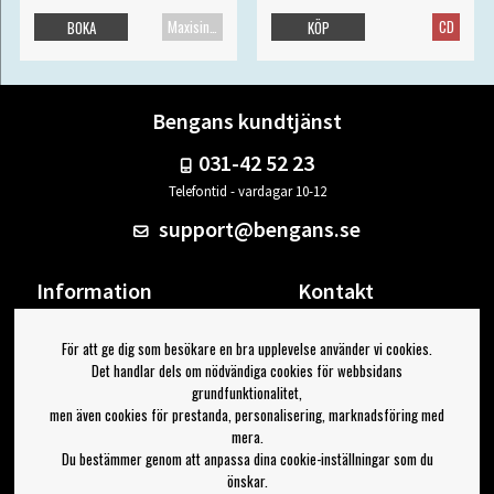
Maxisingel
CD
BOKA
KÖP
Bengans kundtjänst
031-42 52 23
Telefontid - vardagar 10-12
support@bengans.se
Information
Kontakt
Ångra Köp
Våra butiker & öppettider
För att ge dig som besökare en bra upplevelse använder vi cookies.
Om Bengans
Din sida
Det handlar dels om nödvändiga cookies för webbsidans
FAQ / Köp- & Leveransvillkor
Logga ut
grundfunktionalitet,
men även cookies för prestanda, personalisering, marknadsföring med
Jag vill ha tips från Bengans
mera.
Du bestämmer genom att anpassa dina cookie-inställningar som du
OK
önskar.