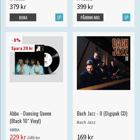
379 kr
399 kr
LP
LP
BOKA
PÅMINN MIG
- 8%
Spara 20 kr
Abba - Dancing Queen
Bach Jazz - II (Digipak CD)
(Black 10" Vinyl)
Bach Jazz
ABBA
229 kr
169 kr
249 kr