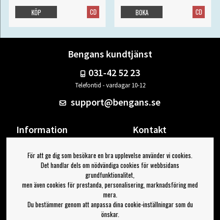
CD
CD
KÖP
BOKA
Bengans kundtjänst
031-42 52 23
Telefontid - vardagar 10-12
support@bengans.se
Information
Kontakt
Ångra Köp
Våra butiker & öppettider
För att ge dig som besökare en bra upplevelse använder vi cookies.
Om Bengans
Din sida
Det handlar dels om nödvändiga cookies för webbsidans
FAQ / Köp- & Leveransvillkor
Logga ut
grundfunktionalitet,
men även cookies för prestanda, personalisering, marknadsföring med
Jag vill ha tips från Bengans
mera.
Du bestämmer genom att anpassa dina cookie-inställningar som du
OK
önskar.