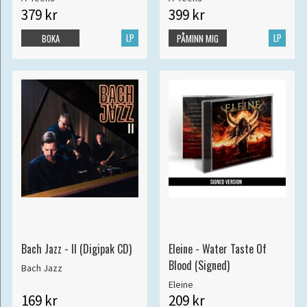
379 kr
399 kr
LP
LP
BOKA
PÅMINN MIG
Bach Jazz - II (Digipak CD)
Eleine - Water Taste Of
Blood (Signed)
Bach Jazz
Eleine
169 kr
209 kr