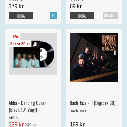
379 kr
69 kr
LP
CD-Singel
BOKA
BOKA
- 8%
Spara 20 kr
Abba - Dancing Queen
Bach Jazz - II (Digipak CD)
(Black 10" Vinyl)
Bach Jazz
ABBA
229 kr
169 kr
249 kr