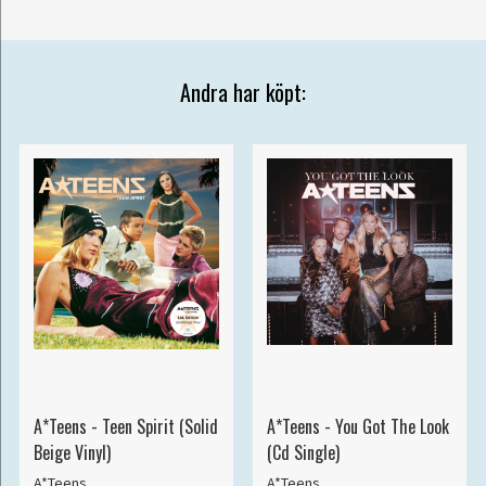
Andra har köpt:
A*Teens - Teen Spirit (Solid
A*Teens - You Got The Look
Beige Vinyl)
(Cd Single)
A*Teens
A*Teens