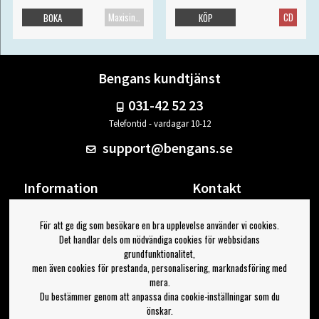
Maxisingel
CD
BOKA
KÖP
Bengans kundtjänst
031-42 52 23
Telefontid - vardagar 10-12
support@bengans.se
Information
Kontakt
Ångra Köp
Våra butiker & öppettider
För att ge dig som besökare en bra upplevelse använder vi cookies.
Om Bengans
Din sida
Det handlar dels om nödvändiga cookies för webbsidans
FAQ / Köp- & Leveransvillkor
Logga ut
grundfunktionalitet,
men även cookies för prestanda, personalisering, marknadsföring med
Jag vill ha tips från Bengans
mera.
Du bestämmer genom att anpassa dina cookie-inställningar som du
OK
önskar.