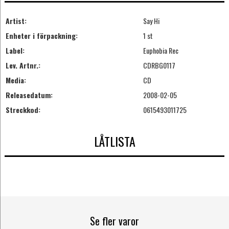
Artist:
Say Hi
Enheter i förpackning:
1 st
Label:
Euphobia Rec
Lev. Artnr.:
CDRBG0117
Media:
CD
Releasedatum:
2008-02-05
Streckkod:
0615493011725
LÅTLISTA
Se fler varor