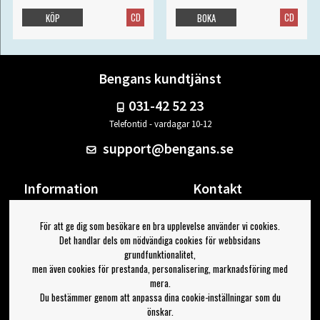
CD
CD
KÖP
BOKA
Bengans kundtjänst
031-42 52 23
Telefontid - vardagar 10-12
support@bengans.se
Information
Kontakt
Ångra Köp
Våra butiker & öppettider
För att ge dig som besökare en bra upplevelse använder vi cookies.
Om Bengans
Din sida
Det handlar dels om nödvändiga cookies för webbsidans
FAQ / Köp- & Leveransvillkor
Logga ut
grundfunktionalitet,
men även cookies för prestanda, personalisering, marknadsföring med
Jag vill ha tips från Bengans
mera.
Du bestämmer genom att anpassa dina cookie-inställningar som du
OK
önskar.