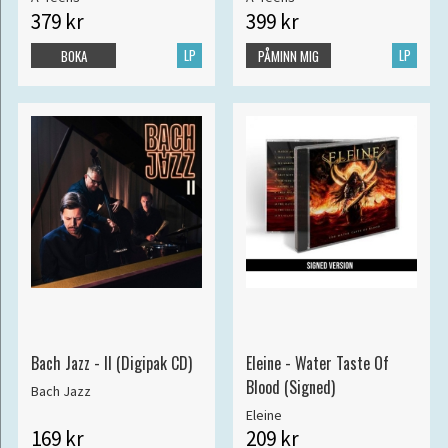
379 kr
399 kr
LP
LP
BOKA
PÅMINN MIG
Bach Jazz - II (Digipak CD)
Eleine - Water Taste Of
Blood (Signed)
Bach Jazz
Eleine
169 kr
209 kr