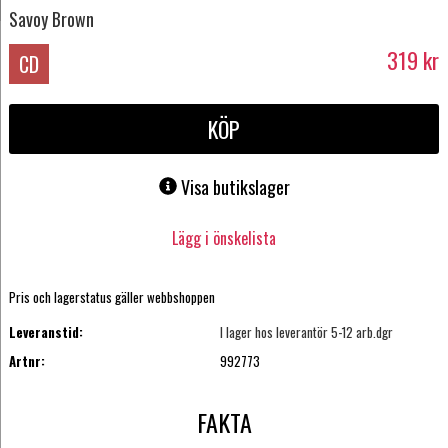
Savoy Brown
319
kr
CD
KÖP
Visa butikslager
Lägg i önskelista
Pris och lagerstatus gäller webbshoppen
Leveranstid:
I lager hos leverantör 5-12 arb.dgr
Artnr:
992773
FAKTA