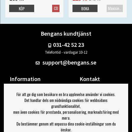
CD
Maxisingel
KÖP
BOKA
Bengans kundtjänst
031-42 52 23
Telefontid - vardagar 10-12
support@bengans.se
Information
Kontakt
Ångra Köp
Våra butiker & öppettider
För att ge dig som besökare en bra upplevelse använder vi cookies.
Om Bengans
Din sida
Det handlar dels om nödvändiga cookies för webbsidans
FAQ / Köp- & Leveransvillkor
Logga ut
grundfunktionalitet,
men även cookies för prestanda, personalisering, marknadsföring med
Jag vill ha tips från Bengans
mera.
Du bestämmer genom att anpassa dina cookie-inställningar som du
OK
önskar.