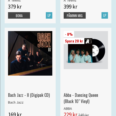
A*Teens
A*Teens
379 kr
399 kr
LP
LP
BOKA
PÅMINN MIG
- 8%
Spara 20 kr
Bach Jazz - II (Digipak CD)
Abba - Dancing Queen
(Black 10" Vinyl)
Bach Jazz
ABBA
169 kr
229 kr
249 kr