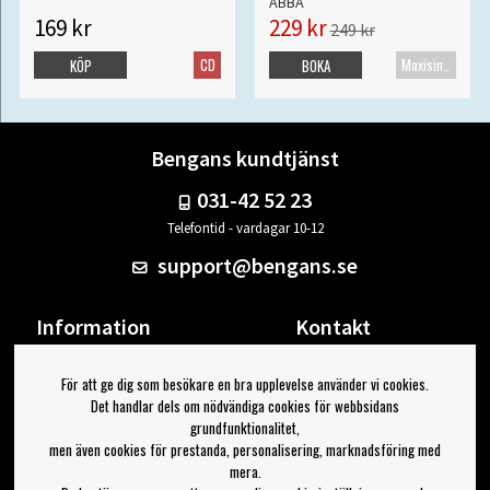
ABBA
169 kr
229 kr
249 kr
CD
Maxisingel
KÖP
BOKA
Bengans kundtjänst
031-42 52 23
Telefontid - vardagar 10-12
support@bengans.se
Information
Kontakt
Ångra Köp
Våra butiker & öppettider
För att ge dig som besökare en bra upplevelse använder vi cookies.
Om Bengans
Din sida
Det handlar dels om nödvändiga cookies för webbsidans
FAQ / Köp- & Leveransvillkor
Logga ut
grundfunktionalitet,
men även cookies för prestanda, personalisering, marknadsföring med
Jag vill ha tips från Bengans
mera.