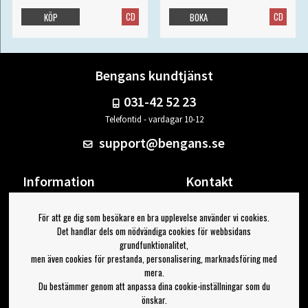
CD
CD
KÖP
BOKA
Bengans kundtjänst
031-42 52 23
Telefontid - vardagar 10-12
support@bengans.se
Information
Kontakt
Ångra Köp
Våra butiker & öppettider
För att ge dig som besökare en bra upplevelse använder vi cookies.
Om Bengans
Din sida
Det handlar dels om nödvändiga cookies för webbsidans
FAQ / Köp- & Leveransvillkor
Logga ut
grundfunktionalitet,
men även cookies för prestanda, personalisering, marknadsföring med
Jag vill ha tips från Bengans
mera.
Du bestämmer genom att anpassa dina cookie-inställningar som du
OK
önskar.