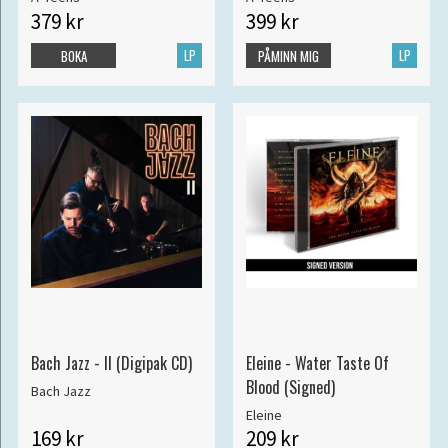
379 kr
399 kr
LP
LP
BOKA
PÅMINN MIG
Bach Jazz - II (Digipak CD)
Eleine - Water Taste Of
Blood (Signed)
Bach Jazz
Eleine
169 kr
209 kr