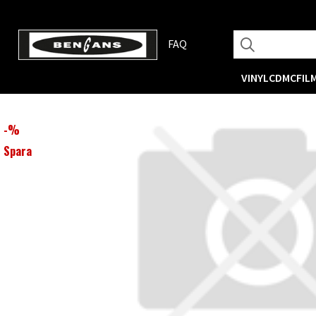
FAQ
VINYL
CD
MC
FIL
-
%
Spara