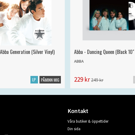
Abba Generation (Silver Vinyl)
Abba - Dancing Queen (Black 10" 
ABBA
229 kr
LP
249 kr
PÅMINN MIG
Kontakt
Våra butiker & öppettider
Din sida