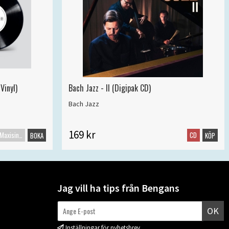
Vinyl)
Bach Jazz - II (Digipak CD)
Bach Jazz
169 kr
Maxisingel
CD
BOKA
KÖP
Jag vill ha tips från Bengans
OK
Inställningar för nyhetsbrev