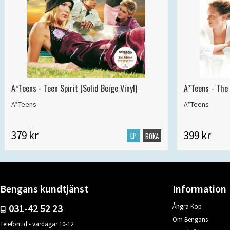
A*Teens - Teen Spirit (Solid Beige Vinyl)
A*Teens - The 
A*Teens
A*Teens
379 kr
399 kr
LP
BOKA
Bengans kundtjänst
Information
031-42 52 23
Ångra Köp
Om Bengans
Telefontid - vardagar 10-12