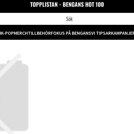
M
K-POP
MERCH
TILLBEHÖR
FOKUS PÅ BENGANS
VI TIPSAR
KAMPANJE