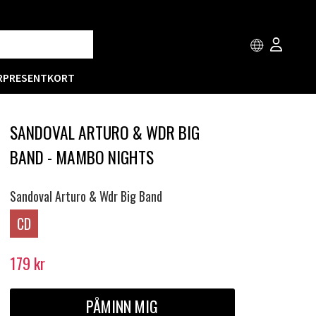
R
PRESENTKORT
SANDOVAL ARTURO & WDR BIG
BAND - MAMBO NIGHTS
Sandoval Arturo & Wdr Big Band
CD
179
kr
PÅMINN MIG