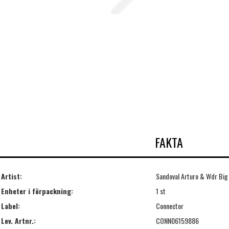
FAKTA
Artist:
Sandoval Arturo & Wdr Big
Enheter i förpackning:
1 st
Label:
Connector
Lev. Artnr.:
CONN06159886