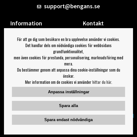
support@bengans.se
Information
Kontakt
Ångra Köp
Våra butiker & öppettider
För att ge dig som besökare en bra upplevelse använder vi cookies.
Om Bengans
Din sida
Det handlar dels om nödvändiga cookies för webbsidans
FAQ / Köp- & Leveransvillkor
Logga ut
grundfunktionalitet,
men även cookies för prestanda, personalisering, marknadsföring med
Jag vill ha tips från Bengans
mera.
Du bestämmer genom att anpassa dina cookie-inställningar som du
OK
önskar.
Mer information om de cookies vi använder
hittar du här
.
Inställningar för nyhetsbrev
Anpassa inställningar
Följ oss på:
Spara alla
Spara endast nödvändiga
Copyright 2023 Bengans E-Handel | Est. 1974