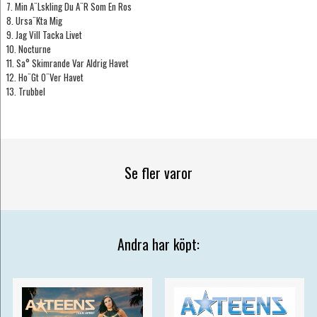
7. Min A¨Lskling Du A¨R Som En Ros
8. Ursa¨Kta Mig
9. Jag Vill Tacka Livet
10. Nocturne
11. Sa° Skimrande Var Aldrig Havet
12. Ho¨Gt O¨Ver Havet
13. Trubbel
Se fler varor
Andra har köpt: