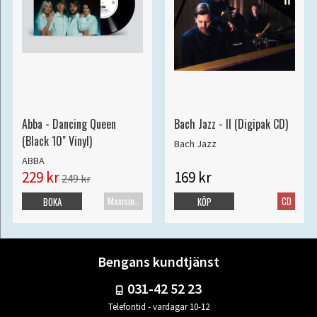
Abba - Dancing Queen
Bach Jazz - II (Digipak CD)
(Black 10" Vinyl)
Bach Jazz
ABBA
229 kr
169 kr
249 kr
Maxisingel
CD
BOKA
KÖP
Bengans kundtjänst
031-42 52 23
Telefontid - vardagar 10-12