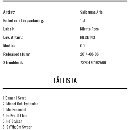
Artist:
Saijonmaa Arja
Enheter i förpackning:
1 st
Label:
Nilento Reco
Lev. Artnr.:
NILCD143
Media:
CD
Releasedatum:
2014-08-06
Streckkod:
7320470192566
LÅTLISTA
1. Damen I Svart
2. Minnet Och Tystnaden
3. Min Ensamhet
4. En Kva¨Ll I Juni
5. Ho¨Stvisan
6. Sa°Ng Om Syrsor