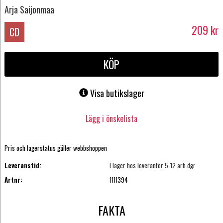
Arja Saijonmaa
209
kr
CD
KÖP
Visa butikslager
Lägg i önskelista
Pris och lagerstatus gäller webbshoppen
Leveranstid:
I lager hos leverantör 5-12 arb.dgr
Artnr:
1111394
FAKTA