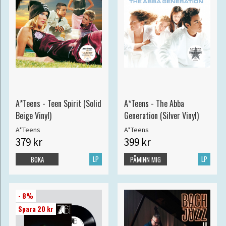
A*Teens - Teen Spirit (Solid
A*Teens - The Abba
Beige Vinyl)
Generation (Silver Vinyl)
A*Teens
A*Teens
379 kr
399 kr
LP
LP
BOKA
PÅMINN MIG
- 8%
Spara 20 kr