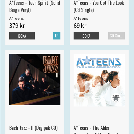
A*Teens - Teen Spirit (Solid
A*Teens - You Got The Look
Beige Vinyl)
(Cd Single)
A*Teens
A*Teens
379 kr
69 kr
LP
CD-Singel
BOKA
BOKA
Bach Jazz - II (Digipak CD)
A*Teens - The Abba