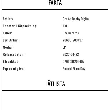
FAKTA
Artist:
Rza As Bobby Digital
Enheter i förpackning:
1 st
Label:
Hhc Records
Lev. Artnr.:
706091203497
Media:
LP
Releasedatum:
2023-04-22
Streckkod:
0706091203497
Typ av utgåva:
Record Store Day
LÅTLISTA