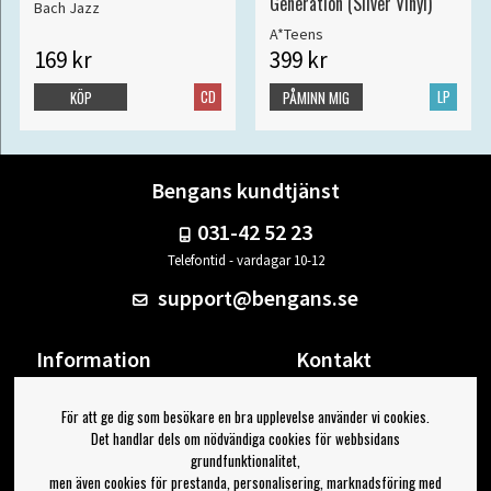
Generation (Silver Vinyl)
Bach Jazz
A*Teens
169 kr
399 kr
CD
LP
KÖP
PÅMINN MIG
Bengans kundtjänst
031-42 52 23
Telefontid - vardagar 10-12
support@bengans.se
Information
Kontakt
Ångra Köp
Våra butiker & öppettider
För att ge dig som besökare en bra upplevelse använder vi cookies.
Om Bengans
Din sida
Det handlar dels om nödvändiga cookies för webbsidans
FAQ / Köp- & Leveransvillkor
Logga ut
grundfunktionalitet,
men även cookies för prestanda, personalisering, marknadsföring med