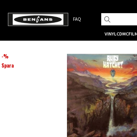
FAQ
VINYL
CD
MC
FIL
-
%
Spara