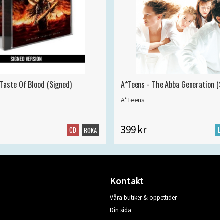
 Taste Of Blood (Signed)
A*Teens - The Abba Generation (S
A*Teens
399 kr
CD
BOKA
Kontakt
Våra butiker & öppettider
Din sida