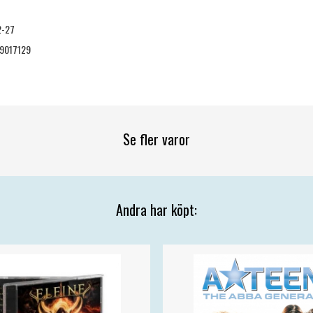
2-27
9017129
Se fler varor
Andra har köpt: