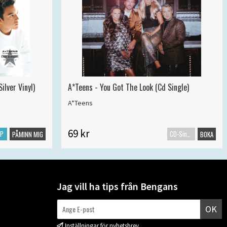
ilver Vinyl)
A*Teens - You Got The Look (Cd Single)
A*Teens
69 kr
LP
CD-Singel
PÅMINN MIG
BOKA
Jag vill ha tips från Bengans
OK
Inställningar för nyhetsbrev