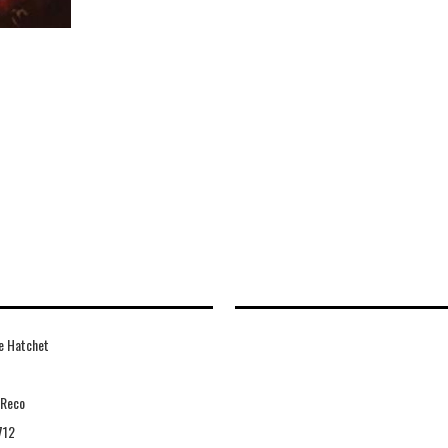
e Hatchet
 Reco
712