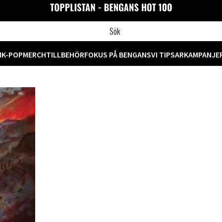
M
K-POP
MERCH
TILLBEHÖR
FOKUS PÅ BENGANS
VI TIPSAR
KAMPANJE