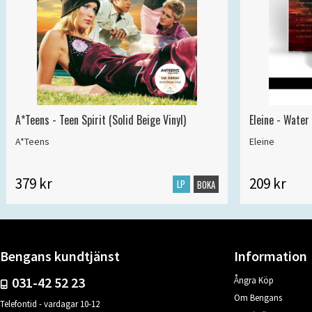
A*Teens - Teen Spirit (Solid Beige Vinyl)
Eleine - Water
A*Teens
Eleine
379 kr
209 kr
LP
BOKA
Bengans kundtjänst
Information
031-42 52 23
Ångra Köp
Om Bengans
Telefontid - vardagar 10-12