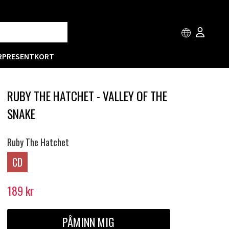
R
PRESENTKORT
RUBY THE HATCHET - VALLEY OF THE
SNAKE
Ruby The Hatchet
CD
189
kr
PÅMINN MIG