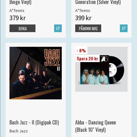
Beige Vinyl)
Generation (Silver Vinyl)
A*Teens
A*Teens
379 kr
399 kr
LP
LP
BOKA
PÅMINN MIG
- 8%
Spara 20 kr
Bach Jazz - II (Digipak CD)
Abba - Dancing Queen
(Black 10" Vinyl)
Bach Jazz