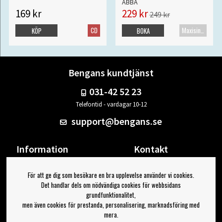
ABBA
169 kr
229 kr
249 kr
CD
Maxisingel
KÖP
BOKA
Bengans kundtjänst
031-42 52 23
Telefontid - vardagar 10-12
support@bengans.se
Information
Kontakt
Ångra Köp
Våra butiker & öppettider
För att ge dig som besökare en bra upplevelse använder vi cookies.
Om Bengans
Din sida
Det handlar dels om nödvändiga cookies för webbsidans
FAQ / Köp- & Leveransvillkor
Logga ut
grundfunktionalitet,
men även cookies för prestanda, personalisering, marknadsföring med
Jag vill ha tips från Bengans
mera.