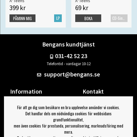
A*Teens
A*Teens
399 kr
69 kr
LP
CD-Singel
PÅMINN MIG
BOKA
Bengans kundtjänst
031-42 52 23
Telefontid - vardagar 10-12
support@bengans.se
Information
Kontakt
Ångra Köp
Våra butiker & öppettider
För att ge dig som besökare en bra upplevelse använder vi cookies.
Om Bengans
Din sida
Det handlar dels om nödvändiga cookies för webbsidans
FAQ / Köp- & Leveransvillkor
Logga ut
grundfunktionalitet,
men även cookies för prestanda, personalisering, marknadsföring med
Jag vill ha tips från Bengans
mera.