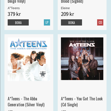
Beige Vinyl)
Blood (Signed)
A*Teens
Eleine
379 kr
209 kr
LP
CD
BOKA
BOKA
A*Teens - The Abba
A*Teens - You Got The Look
Generation (Silver Vinyl)
(Cd Single)