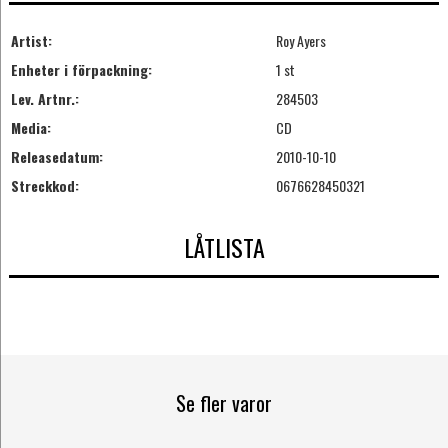
Artist:
Roy Ayers
Enheter i förpackning:
1 st
Lev. Artnr.:
284503
Media:
CD
Releasedatum:
2010-10-10
Streckkod:
0676628450321
LÅTLISTA
Se fler varor