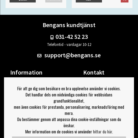
Bengans kundtjänst
031-42 52 23
Telefontid - vardagar 10-12
support@bengans.se
Information
Kontakt
Ångra Köp
Våra butiker & öppettider
För att ge dig som besökare en bra upplevelse använder vi cookies.
Om Bengans
Din sida
Det handlar dels om nödvändiga cookies för webbsidans
FAQ / Köp- & Leveransvillkor
Logga ut
grundfunktionalitet,
men även cookies för prestanda, personalisering, marknadsföring med
Jag vill ha tips från Bengans
mera.
Du bestämmer genom att anpassa dina cookie-inställningar som du
OK
önskar.
Mer information om de cookies vi använder
hittar du här
.
Inställningar för nyhetsbrev