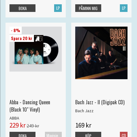
LP
LP
BOKA
PÅMINN MIG
- 8%
Spara 20 kr
Abba - Dancing Queen
Bach Jazz - II (Digipak CD)
(Black 10" Vinyl)
Bach Jazz
ABBA
229 kr
169 kr
249 kr
Maxisingel
CD
BOKA
KÖP