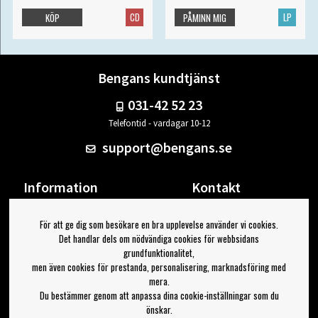
CD
LP
KÖP
PÅMINN MIG
Bengans kundtjänst
031-42 52 23
Telefontid - vardagar 10-12
support@bengans.se
Information
Kontakt
Ångra Köp
Våra butiker & öppettider
För att ge dig som besökare en bra upplevelse använder vi cookies.
Om Bengans
Din sida
Det handlar dels om nödvändiga cookies för webbsidans
FAQ / Köp- & Leveransvillkor
Logga ut
grundfunktionalitet,
men även cookies för prestanda, personalisering, marknadsföring med
Jag vill ha tips från Bengans
mera.
Du bestämmer genom att anpassa dina cookie-inställningar som du
OK
önskar.