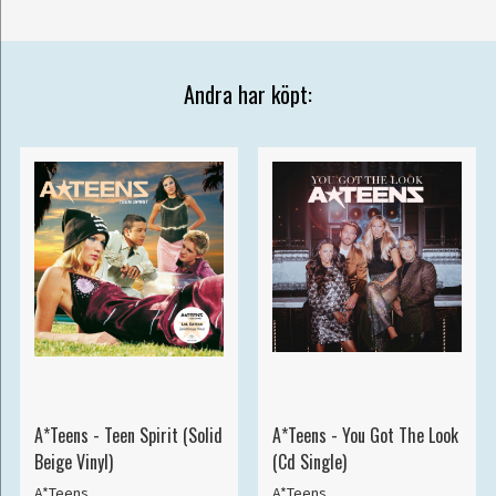
Andra har köpt:
A*Teens - Teen Spirit (Solid
A*Teens - You Got The Look
Beige Vinyl)
(Cd Single)
A*Teens
A*Teens