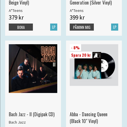
Beige Vinyl)
Generation (Silver Vinyl)
A*Teens
A*Teens
379 kr
399 kr
LP
LP
BOKA
PÅMINN MIG
- 8%
Spara 20 kr
Bach Jazz - II (Digipak CD)
Abba - Dancing Queen
(Black 10" Vinyl)
Bach Jazz