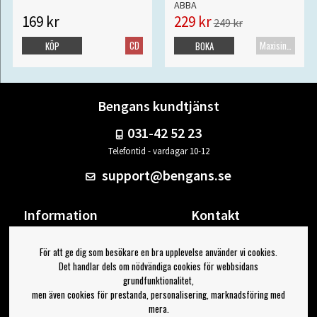
ABBA
169 kr
229 kr
249 kr
CD
Maxisingel
KÖP
BOKA
Bengans kundtjänst
031-42 52 23
Telefontid - vardagar 10-12
support@bengans.se
Information
Kontakt
Ångra Köp
Våra butiker & öppettider
För att ge dig som besökare en bra upplevelse använder vi cookies.
Om Bengans
Din sida
Det handlar dels om nödvändiga cookies för webbsidans
FAQ / Köp- & Leveransvillkor
Logga ut
grundfunktionalitet,
men även cookies för prestanda, personalisering, marknadsföring med
Jag vill ha tips från Bengans
mera.