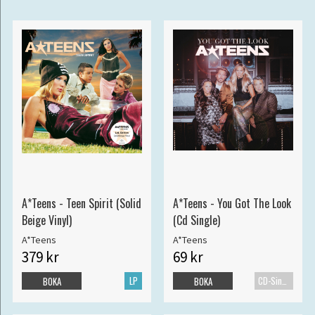
A*Teens - Teen Spirit (Solid
A*Teens - You Got The Look
Beige Vinyl)
(Cd Single)
A*Teens
A*Teens
379 kr
69 kr
LP
CD-Singel
BOKA
BOKA