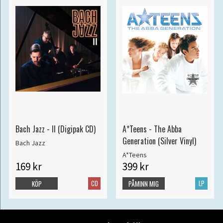
Bach Jazz - II (Digipak CD)
A*Teens - The Abba
Generation (Silver Vinyl)
Bach Jazz
A*Teens
169 kr
399 kr
CD
LP
KÖP
PÅMINN MIG