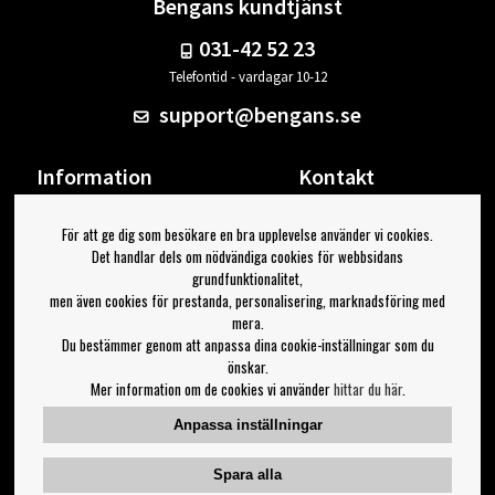
Bengans kundtjänst
031-42 52 23
Telefontid - vardagar 10-12
support@bengans.se
Information
Kontakt
Ångra Köp
Våra butiker & öppettider
För att ge dig som besökare en bra upplevelse använder vi cookies.
Om Bengans
Din sida
Det handlar dels om nödvändiga cookies för webbsidans
FAQ / Köp- & Leveransvillkor
Logga ut
grundfunktionalitet,
men även cookies för prestanda, personalisering, marknadsföring med
Jag vill ha tips från Bengans
mera.
Du bestämmer genom att anpassa dina cookie-inställningar som du
OK
önskar.
Mer information om de cookies vi använder
hittar du här
.
Inställningar för nyhetsbrev
Anpassa inställningar
Följ oss på:
Spara alla