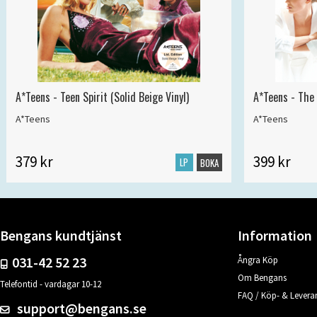
A*Teens - Teen Spirit (Solid Beige Vinyl)
A*Teens - The 
A*Teens
A*Teens
379 kr
399 kr
LP
BOKA
Bengans kundtjänst
Information
031-42 52 23
Ångra Köp
Om Bengans
Telefontid - vardagar 10-12
FAQ / Köp- & Leveran
support@bengans.se