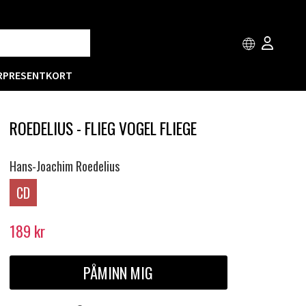
R
PRESENTKORT
ROEDELIUS - FLIEG VOGEL FLIEGE
Hans-Joachim Roedelius
CD
189
kr
PÅMINN MIG