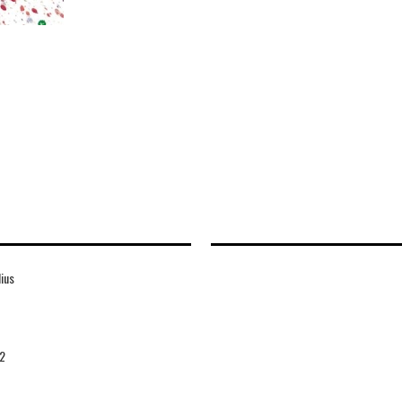
ius
2