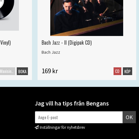
Vinyl)
Bach Jazz - II (Digipak CD)
Bach Jazz
169 kr
Maxisingel
CD
BOKA
KÖP
Jag vill ha tips från Bengans
OK
Inställningar för nyhetsbrev