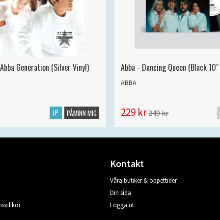
Abba Generation (Silver Vinyl)
Abba - Dancing Queen (Black 10" 
ABBA
229 kr
LP
249 kr
PÅMINN MIG
Kontakt
Våra butiker & öppettider
Din sida
svillkor
Logga ut