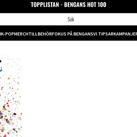
M
K-POP
MERCH
TILLBEHÖR
FOKUS PÅ BENGANS
VI TIPSAR
KAMPANJE