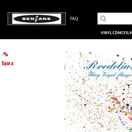
FAQ
VINYL
CD
MC
FIL
-
%
Spara