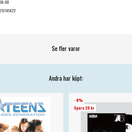
08-08
79741422
Se fler varor
Andra har köpt:
- 8%
Spara 20 kr