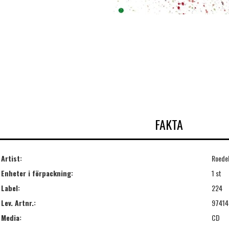
FAKTA
Artist:
Roedel
Enheter i förpackning:
1 st
Label:
224
Lev. Artnr.:
97414
Media:
CD