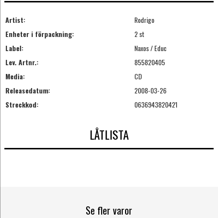
Artist:
Rodrigo
Enheter i förpackning:
2 st
Label:
Naxos / Educ
Lev. Artnr.:
855820405
Media:
CD
Releasedatum:
2008-03-26
Streckkod:
0636943820421
LÅTLISTA
Se fler varor