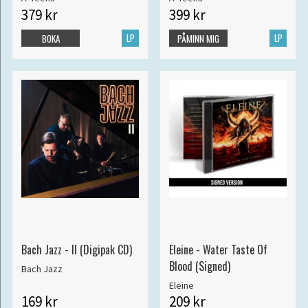
379 kr
399 kr
LP
LP
BOKA
PÅMINN MIG
Bach Jazz - II (Digipak CD)
Eleine - Water Taste Of
Blood (Signed)
Bach Jazz
Eleine
169 kr
209 kr