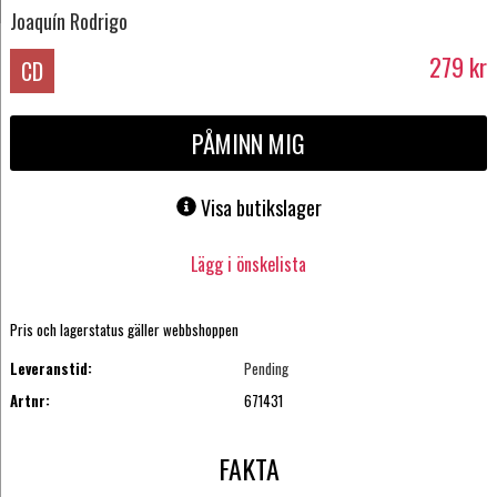
Joaquín Rodrigo
279
kr
CD
PÅMINN MIG
Visa butikslager
Lägg i önskelista
Pris och lagerstatus gäller webbshoppen
Leveranstid:
Pending
Artnr:
671431
FAKTA