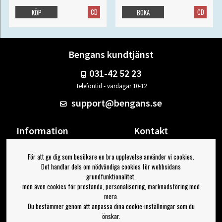
CD
CD
KÖP
BOKA
Bengans kundtjänst
031-42 52 23
Telefontid - vardagar 10-12
support@bengans.se
Information
Kontakt
Ångra Köp
Våra butiker & öppettider
För att ge dig som besökare en bra upplevelse använder vi cookies.
Om Bengans
Din sida
Det handlar dels om nödvändiga cookies för webbsidans
FAQ / Köp- & Leveransvillkor
Logga ut
grundfunktionalitet,
men även cookies för prestanda, personalisering, marknadsföring med
Jag vill ha tips från Bengans
mera.
Du bestämmer genom att anpassa dina cookie-inställningar som du
OK
önskar.