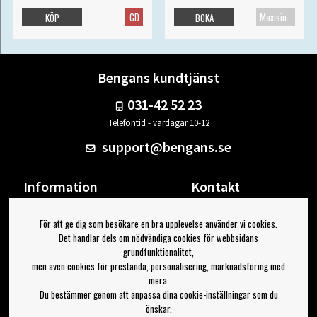
CD
Maxisingel
KÖP
BOKA
Bengans kundtjänst
031-42 52 23
Telefontid - vardagar 10-12
support@bengans.se
Information
Kontakt
Ångra Köp
Våra butiker & öppettider
För att ge dig som besökare en bra upplevelse använder vi cookies.
Om Bengans
Din sida
Det handlar dels om nödvändiga cookies för webbsidans
FAQ / Köp- & Leveransvillkor
Logga ut
grundfunktionalitet,
men även cookies för prestanda, personalisering, marknadsföring med
Jag vill ha tips från Bengans
mera.
Du bestämmer genom att anpassa dina cookie-inställningar som du
OK
önskar.