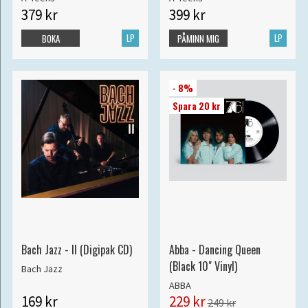
379 kr
399 kr
LP
LP
BOKA
PÅMINN MIG
- 8%
Spara 20 kr
Bach Jazz - II (Digipak CD)
Abba - Dancing Queen
(Black 10" Vinyl)
Bach Jazz
ABBA
169 kr
229 kr
249 kr