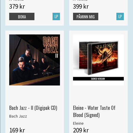
379 kr
399 kr
LP
LP
BOKA
PÅMINN MIG
Bach Jazz - II (Digipak CD)
Eleine - Water Taste Of
Blood (Signed)
Bach Jazz
Eleine
169 kr
209 kr