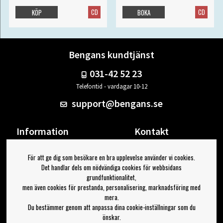
CD
CD
KÖP
BOKA
Bengans kundtjänst
031-42 52 23
Telefontid - vardagar 10-12
support@bengans.se
Information
Kontakt
Ångra Köp
Våra butiker & öppettider
För att ge dig som besökare en bra upplevelse använder vi cookies.
Om Bengans
Din sida
Det handlar dels om nödvändiga cookies för webbsidans
FAQ / Köp- & Leveransvillkor
Logga ut
grundfunktionalitet,
men även cookies för prestanda, personalisering, marknadsföring med
Jag vill ha tips från Bengans
mera.
Du bestämmer genom att anpassa dina cookie-inställningar som du
OK
önskar.