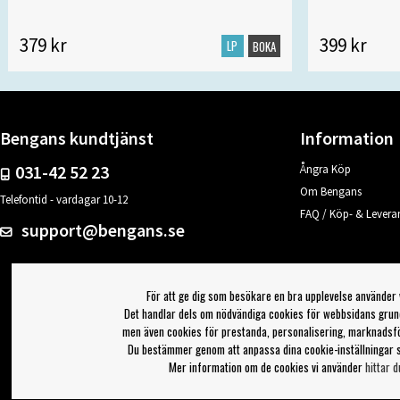
379 kr
399 kr
LP
BOKA
Bengans kundtjänst
Information
031-42 52 23
Ångra Köp
Om Bengans
Telefontid - vardagar 10-12
FAQ / Köp- & Leveran
support@bengans.se
För att ge dig som besökare en bra upplevelse använder 
Det handlar dels om nödvändiga cookies för webbsidans grund
men även cookies för prestanda, personalisering, marknadsf
Du bestämmer genom att anpassa dina cookie-inställningar 
Mer information om de cookies vi använder
hittar d