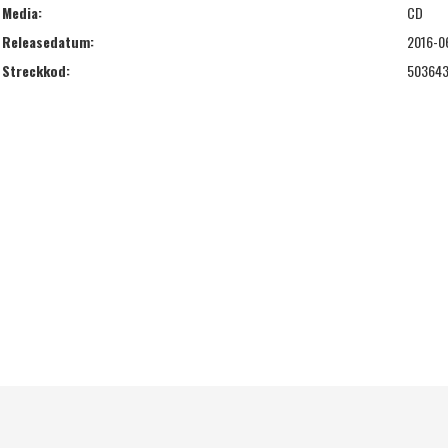
Media:
CD
Releasedatum:
2016-0
Streckkod:
50364