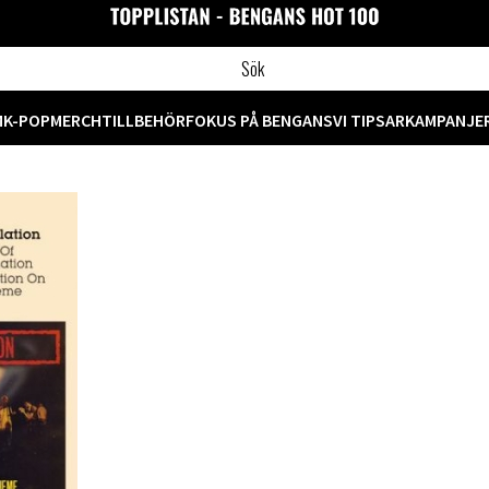
M
K-POP
MERCH
TILLBEHÖR
FOKUS PÅ BENGANS
VI TIPSAR
KAMPANJE