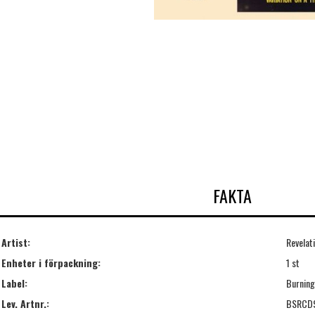
FAKTA
Artist:
Revelat
Enheter i förpackning:
1 st
Label:
Burning
Lev. Artnr.:
BSRCD