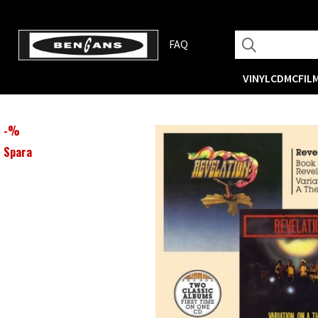
FAQ
VINYL
CD
MC
FIL
-
%
Spara