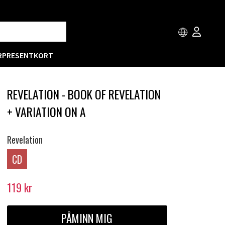
R
PRESENTKORT
REVELATION - BOOK OF REVELATION
+ VARIATION ON A
Revelation
CD
119
kr
PÅMINN MIG