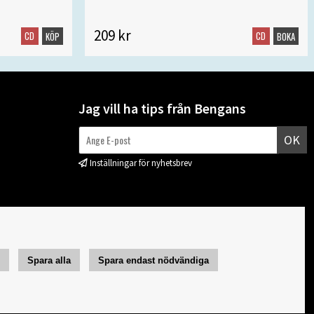
209 kr
CD
CD
KÖP
BOKA
Jag vill ha tips från Bengans
OK
Inställningar för nyhetsbrev
r
Spara alla
Spara endast nödvändiga