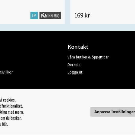
169 kr
LP
PÅMINN MIG
Kontakt
Våra butiker & öppettider
Din sida
svillkor
Logga ut
vi cookies.
Följ oss på:
funktionalitet,
öring med mera.
Anpassa inställninga
som du önskar.
u här
.
Copyright 2023 Bengans E-Handel | Est. 1974