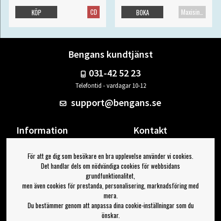
CD
Maxisingel
KÖP
BOKA
Bengans kundtjänst
031-42 52 23
Telefontid - vardagar 10-12
support@bengans.se
Information
Kontakt
Ångra Köp
Våra butiker & öppettider
För att ge dig som besökare en bra upplevelse använder vi cookies.
Om Bengans
Din sida
Det handlar dels om nödvändiga cookies för webbsidans
FAQ / Köp- & Leveransvillkor
Logga ut
grundfunktionalitet,
men även cookies för prestanda, personalisering, marknadsföring med
Jag vill ha tips från Bengans
mera.
Du bestämmer genom att anpassa dina cookie-inställningar som du
OK
önskar.