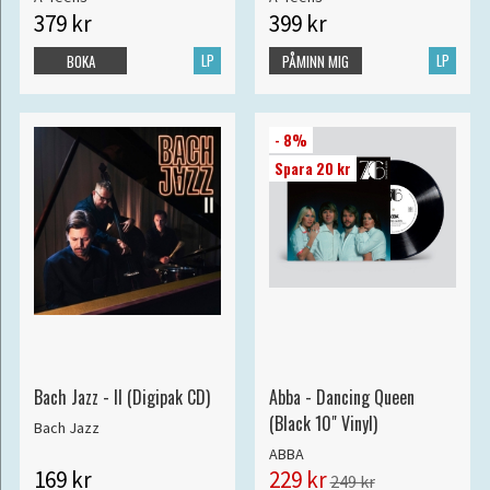
379 kr
399 kr
LP
LP
BOKA
PÅMINN MIG
- 8%
Spara 20 kr
Bach Jazz - II (Digipak CD)
Abba - Dancing Queen
(Black 10" Vinyl)
Bach Jazz
ABBA
169 kr
229 kr
249 kr