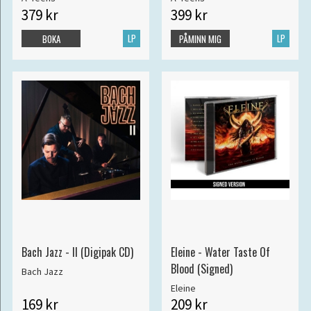
379 kr
399 kr
LP
LP
BOKA
PÅMINN MIG
Bach Jazz - II (Digipak CD)
Eleine - Water Taste Of
Blood (Signed)
Bach Jazz
Eleine
169 kr
209 kr