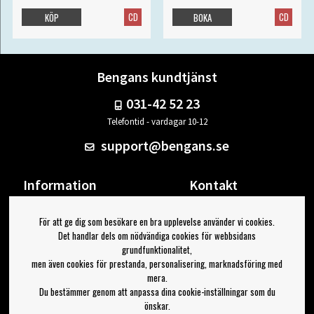
CD
CD
KÖP
BOKA
Bengans kundtjänst
031-42 52 23
Telefontid - vardagar 10-12
support@bengans.se
Information
Kontakt
Ångra Köp
Våra butiker & öppettider
För att ge dig som besökare en bra upplevelse använder vi cookies.
Om Bengans
Din sida
Det handlar dels om nödvändiga cookies för webbsidans
FAQ / Köp- & Leveransvillkor
Logga ut
grundfunktionalitet,
men även cookies för prestanda, personalisering, marknadsföring med
Jag vill ha tips från Bengans
mera.
Du bestämmer genom att anpassa dina cookie-inställningar som du
OK
önskar.