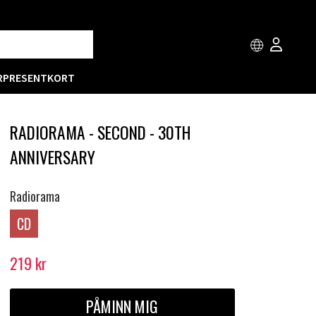
R
PRESENTKORT
RADIORAMA - SECOND - 30TH
ANNIVERSARY
Radiorama
CD
219
kr
PÅMINN MIG