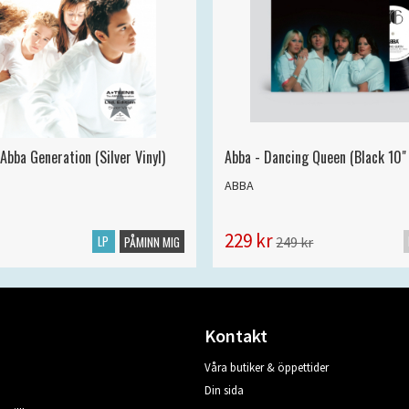
Abba Generation (Silver Vinyl)
Abba - Dancing Queen (Black 10" 
ABBA
229 kr
LP
249 kr
PÅMINN MIG
Kontakt
Våra butiker & öppettider
Din sida