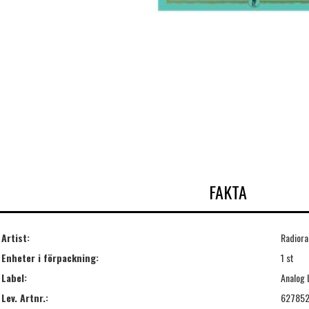
FAKTA
Artist:
Radior
Enheter i förpackning:
1 st
Label:
Analog 
Lev. Artnr.:
62785