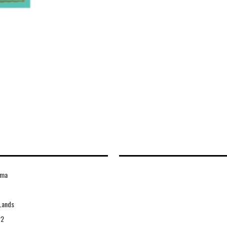
ama
Lands
22