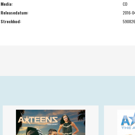
Media:
CD
Releasedatum:
2016-0
Streckkod:
59082