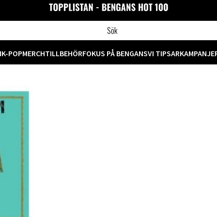
M
K-POP
MERCH
TILLBEHÖR
FOKUS PÅ BENGANS
VI TIPSAR
KAMPANJE