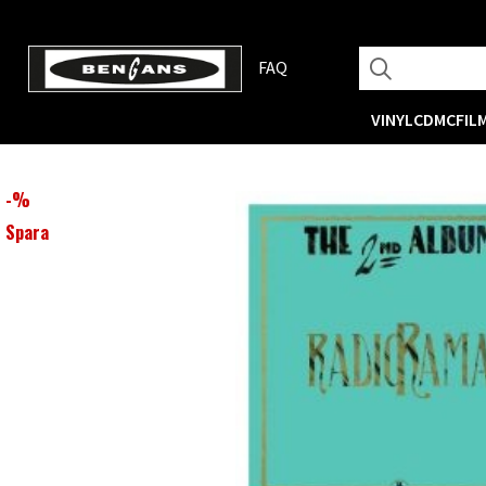
FAQ
VINYL
CD
MC
FIL
-
%
Spara