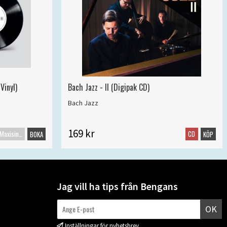
Vinyl)
Bach Jazz - II (Digipak CD)
Bach Jazz
169 kr
Maxisingel
CD
BOKA
KÖP
Jag vill ha tips från Bengans
OK
Inställningar för nyhetsbrev