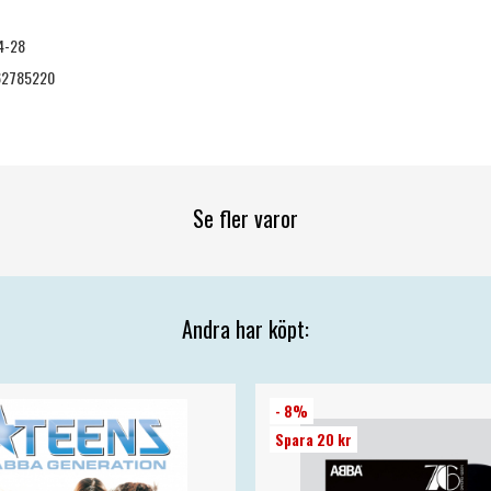
4-28
62785220
Se fler varor
Andra har köpt:
- 8%
Spara 20 kr