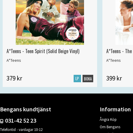
A*Teens - Teen Spirit (Solid Beige Vinyl)
A*Teens - The 
A*Teens
A*Teens
379 kr
399 kr
LP
BOKA
Bengans kundtjänst
Information
031-42 52 23
Ångra Köp
Om Bengans
Telefontid - vardagar 10-12