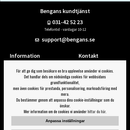
Bengans kundtjänst
031-42 52 23
Telefontid - vardagar 10-12
support@bengans.se
Information
Kontakt
Ångra Köp
Våra butiker & öppettider
För att ge dig som besökare en bra upplevelse använder vi cookies.
Om Bengans
Din sida
Det handlar dels om nödvändiga cookies för webbsidans
FAQ / Köp- & Leveransvillkor
Logga ut
grundfunktionalitet,
men även cookies för prestanda, personalisering, marknadsföring med
Jag vill ha tips från Bengans
mera.
Du bestämmer genom att anpassa dina cookie-inställningar som du
OK
önskar.
Mer information om de cookies vi använder
hittar du här
.
Inställningar för nyhetsbrev
Anpassa inställningar