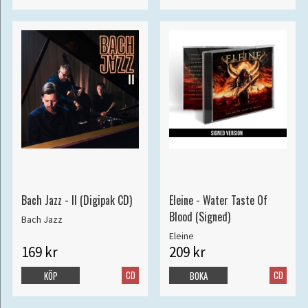
Bach Jazz - II (Digipak CD)
Eleine - Water Taste Of
Blood (Signed)
Bach Jazz
Eleine
169 kr
209 kr
CD
CD
KÖP
BOKA