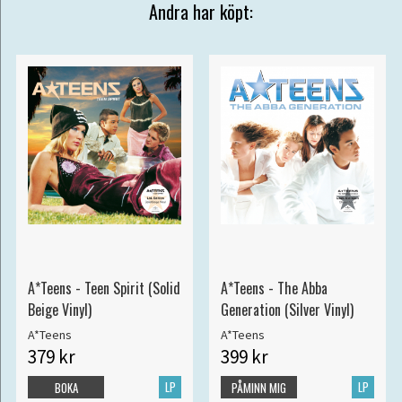
Andra har köpt:
A*Teens - Teen Spirit (Solid
A*Teens - The Abba
Beige Vinyl)
Generation (Silver Vinyl)
A*Teens
A*Teens
379 kr
399 kr
LP
LP
BOKA
PÅMINN MIG