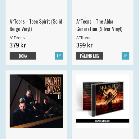
A*Teens - Teen Spirit (Solid
A*Teens - The Abba
Beige Vinyl)
Generation (Silver Vinyl)
A*Teens
A*Teens
379 kr
399 kr
LP
LP
BOKA
PÅMINN MIG