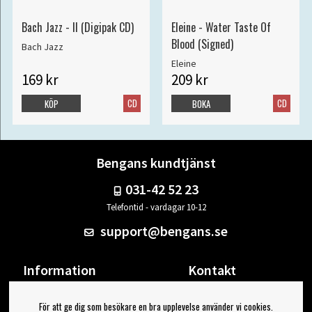
Bach Jazz - II (Digipak CD)
Eleine - Water Taste Of
Blood (Signed)
Bach Jazz
Eleine
169 kr
209 kr
CD
CD
KÖP
BOKA
Bengans kundtjänst
031-42 52 23
Telefontid - vardagar 10-12
support@bengans.se
Information
Kontakt
Ångra Köp
Våra butiker & öppettider
För att ge dig som besökare en bra upplevelse använder vi cookies.
Om Bengans
Din sida