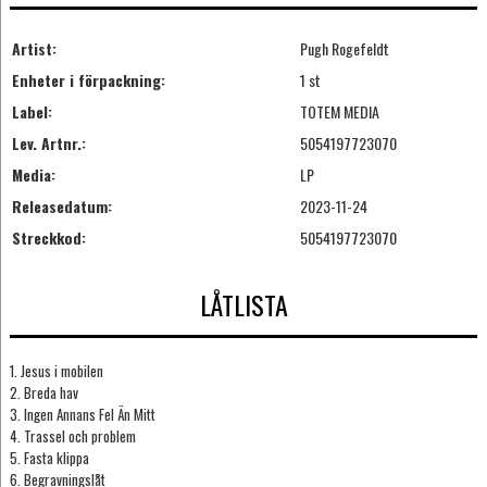
Artist:
Pugh Rogefeldt
Enheter i förpackning:
1 st
Label:
TOTEM MEDIA
Lev. Artnr.:
5054197723070
Media:
LP
Releasedatum:
2023-11-24
Streckkod:
5054197723070
LÅTLISTA
1. Jesus i mobilen
2. Breda hav
3. Ingen Annans Fel Än Mitt
4. Trassel och problem
5. Fasta klippa
6. Begravningslåt