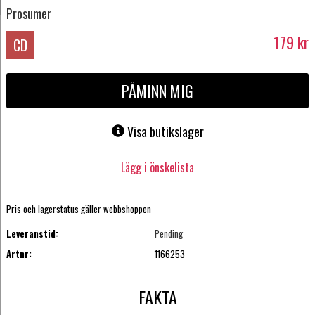
Prosumer
179
kr
CD
PÅMINN MIG
Visa butikslager
Lägg i önskelista
Pris och lagerstatus gäller webbshoppen
Leveranstid:
Pending
Artnr:
1166253
FAKTA