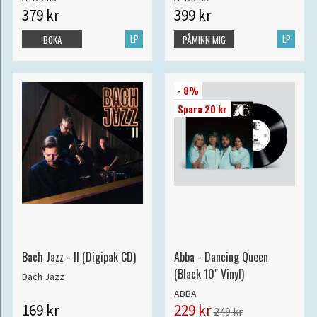
379 kr
399 kr
LP
LP
BOKA
PÅMINN MIG
- 8%
Spara 20 kr
Bach Jazz - II (Digipak CD)
Abba - Dancing Queen
(Black 10" Vinyl)
Bach Jazz
ABBA
169 kr
229 kr
249 kr