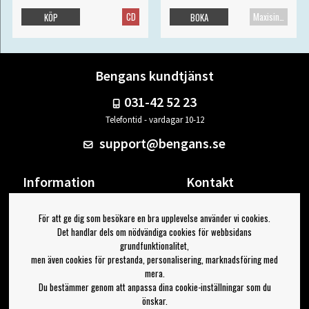
CD
Maxisingel
KÖP
BOKA
Bengans kundtjänst
031-42 52 23
Telefontid - vardagar 10-12
support@bengans.se
Information
Kontakt
Ångra Köp
Våra butiker & öppettider
För att ge dig som besökare en bra upplevelse använder vi cookies.
Om Bengans
Din sida
Det handlar dels om nödvändiga cookies för webbsidans
FAQ / Köp- & Leveransvillkor
Logga ut
grundfunktionalitet,
men även cookies för prestanda, personalisering, marknadsföring med
Jag vill ha tips från Bengans
mera.
Du bestämmer genom att anpassa dina cookie-inställningar som du
OK
önskar.