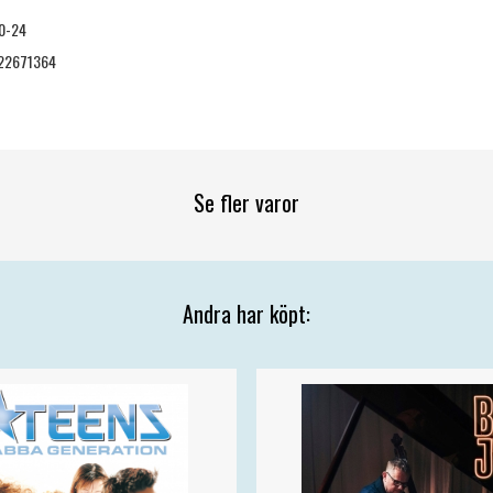
0-24
22671364
Se fler varor
Andra har köpt: