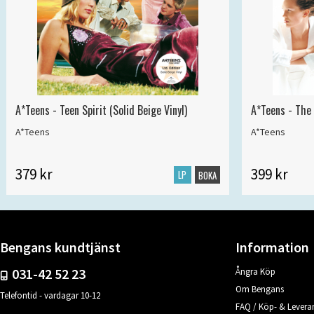
A*Teens - Teen Spirit (Solid Beige Vinyl)
A*Teens - The 
A*Teens
A*Teens
379 kr
399 kr
LP
BOKA
Bengans kundtjänst
Information
031-42 52 23
Ångra Köp
Om Bengans
Telefontid - vardagar 10-12
FAQ / Köp- & Leveran