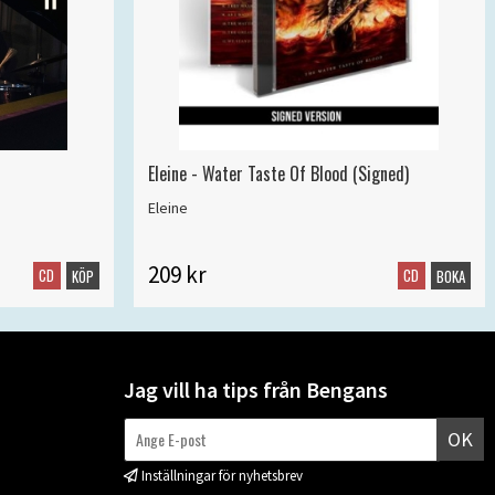
Eleine - Water Taste Of Blood (Signed)
Eleine
209 kr
CD
CD
KÖP
BOKA
Jag vill ha tips från Bengans
OK
Inställningar för nyhetsbrev