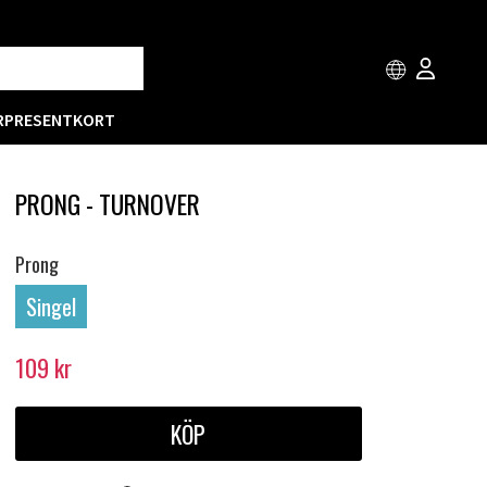
R
PRESENTKORT
PRONG - TURNOVER
Prong
Singel
109
kr
KÖP