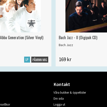
Abba Generation (Silver Vinyl)
Bach Jazz - II (Digipak CD)
Bach Jazz
169 kr
LP
PÅMINN MIG
Kontakt
Våra butiker & öppettider
Din sida
svillkor
Logga ut