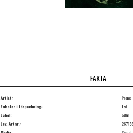
FAKTA
Artist:
Prong
Enheter i förpackning:
1 st
Label:
5861
Lev. Artnr.:
26713
Media:
Singel