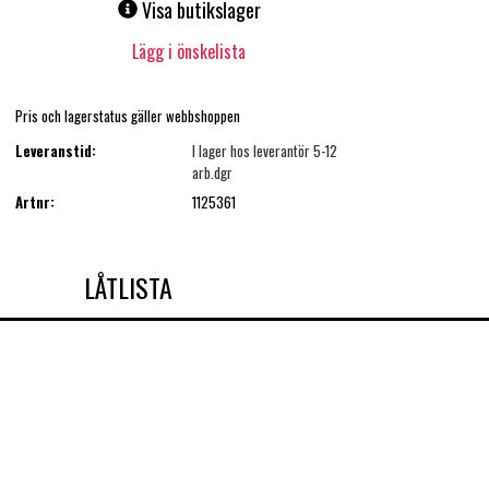
Visa butikslager
Lägg i önskelista
Pris och lagerstatus gäller webbshoppen
Leveranstid:
I lager hos leverantör 5-12
arb.dgr
Artnr:
1125361
LÅTLISTA