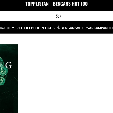
M
K-POP
MERCH
TILLBEHÖR
FOKUS PÅ BENGANS
VI TIPSAR
KAMPANJE