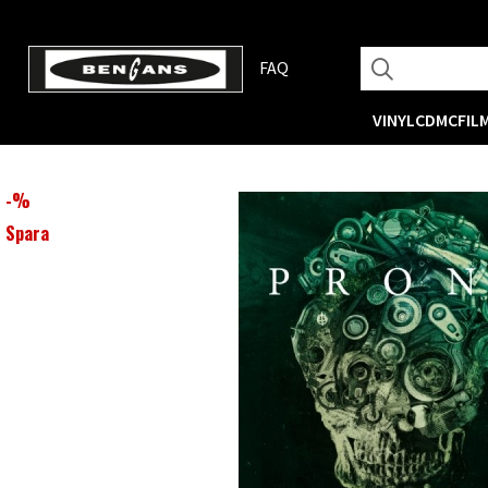
FAQ
VINYL
CD
MC
FIL
-
%
Spara