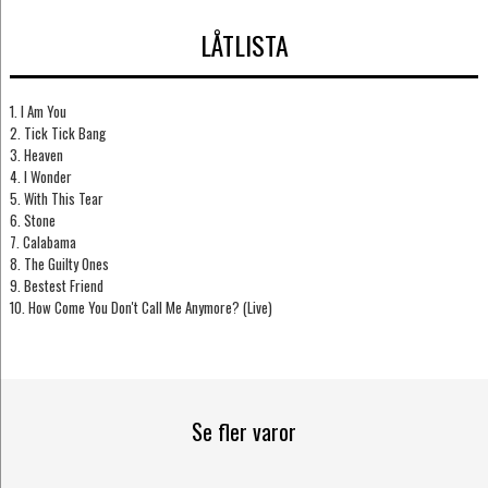
LÅTLISTA
1. I Am You
2. Tick Tick Bang
3. Heaven
4. I Wonder
5. With This Tear
6. Stone
7. Calabama
8. The Guilty Ones
9. Bestest Friend
10. How Come You Don't Call Me Anymore? (Live)
Se fler varor