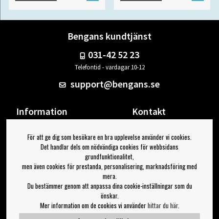
Bengans kundtjänst
031-42 52 23
Telefontid - vardagar 10-12
support@bengans.se
Information
Kontakt
Ångra Köp
Våra butiker & öppettider
För att ge dig som besökare en bra upplevelse använder vi cookies.
Om Bengans
Din sida
Det handlar dels om nödvändiga cookies för webbsidans
FAQ / Köp- & Leveransvillkor
Logga ut
grundfunktionalitet,
men även cookies för prestanda, personalisering, marknadsföring med
Jag vill ha tips från Bengans
mera.
Du bestämmer genom att anpassa dina cookie-inställningar som du
OK
önskar.
Mer information om de cookies vi använder
hittar du här
.
Inställningar för nyhetsbrev