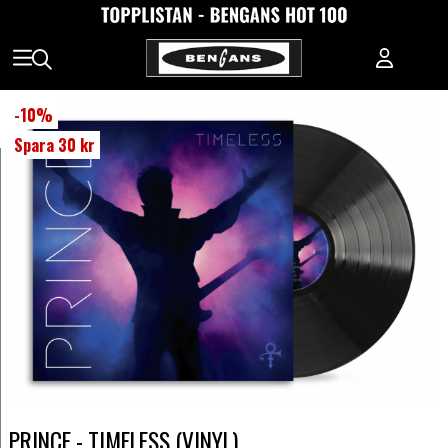
-
10
%
Spara
30 kr
PRINCE - TIMELESS (VINYL)