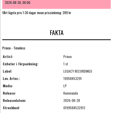
2026-08-30, 00:00
Vårt lägsta pris 1-30 dagar innan prissänkning:
289 kr
FAKTA
Prince - Timeless
Artist:
Prince
Enheter i förpackning:
1 st
Label:
LEGACY RECORDINGS
Lev. Artnr.:
19958453291
Media:
LP
Release:
Kommande
Releasedatum:
2026-08-28
Streckkod:
0199584532912