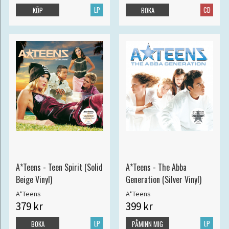
LP
CD
KÖP
BOKA
A*Teens - Teen Spirit (Solid
A*Teens - The Abba
Beige Vinyl)
Generation (Silver Vinyl)
A*Teens
A*Teens
379 kr
399 kr
LP
LP
BOKA
PÅMINN MIG