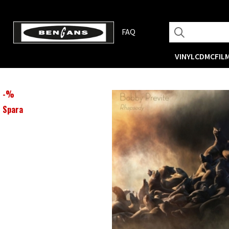
FAQ
VINYL
CD
MC
FIL
-
%
Spara