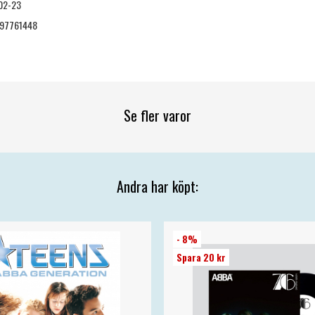
02-23
97761448
Se fler varor
Andra har köpt:
- 8%
Spara 20 kr