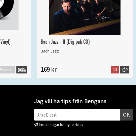
Vinyl)
Bach Jazz - II (Digipak CD)
Bach Jazz
169 kr
Maxisingel
CD
BOKA
KÖP
Jag vill ha tips från Bengans
OK
Inställningar för nyhetsbrev