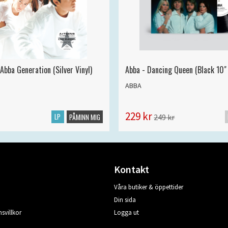
Abba Generation (Silver Vinyl)
Abba - Dancing Queen (Black 10" 
ABBA
229 kr
LP
249 kr
PÅMINN MIG
Kontakt
Våra butiker & öppettider
Din sida
svillkor
Logga ut