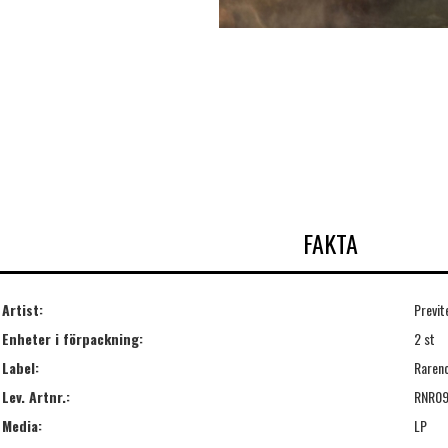
FAKTA
Artist:
Previt
Enheter i förpackning:
2 st
Label:
Rareno
Lev. Artnr.:
RNR0
Media:
LP