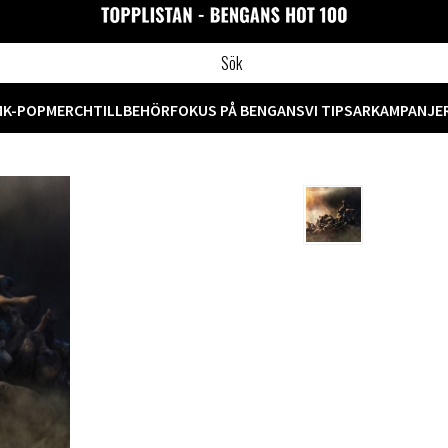
M
K-POP
MERCH
TILLBEHÖR
FOKUS PÅ BENGANS
VI TIPSAR
KAMPANJE