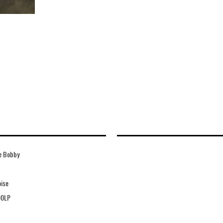
e Bobby
ise
90LP