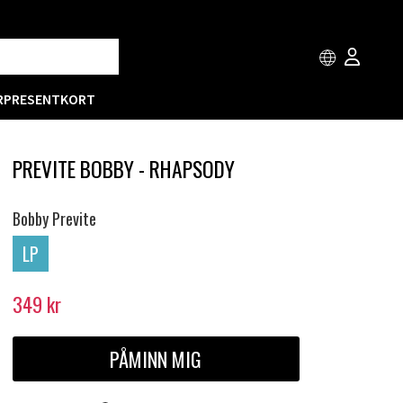
R
PRESENTKORT
PREVITE BOBBY - RHAPSODY
Bobby Previte
LP
349
kr
PÅMINN MIG