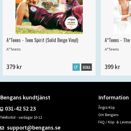
A*Teens - Teen Spirit (Solid Beige Vinyl)
A*Teens - The 
A*Teens
A*Teens
379 kr
399 kr
LP
BOKA
Bengans kundtjänst
Information
031-42 52 23
Ångra Köp
Om Bengans
Telefontid - vardagar 10-12
FAQ / Köp- & Leveran
support@bengans.se