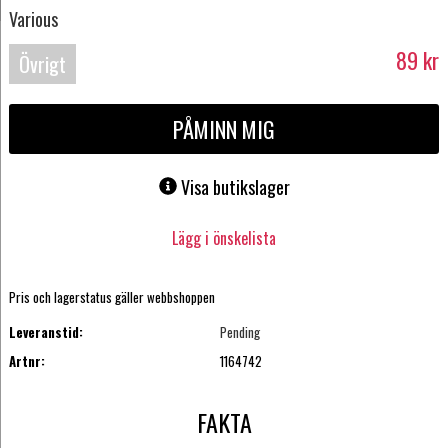
Various
89
kr
Övrigt
PÅMINN MIG
Visa butikslager
Lägg i önskelista
Pris och lagerstatus gäller webbshoppen
Leveranstid:
Pending
Artnr:
1164742
FAKTA