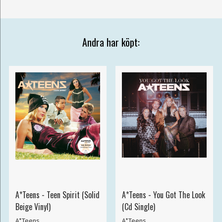
Andra har köpt:
A*Teens - Teen Spirit (Solid
A*Teens - You Got The Look
Beige Vinyl)
(Cd Single)
A*Teens
A*Teens