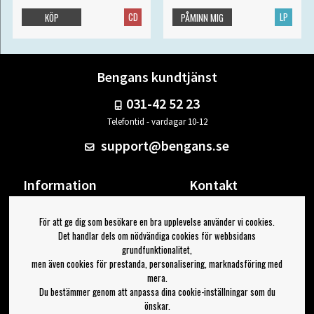
CD
LP
KÖP
PÅMINN MIG
Bengans kundtjänst
031-42 52 23
Telefontid - vardagar 10-12
support@bengans.se
Information
Kontakt
Ångra Köp
Våra butiker & öppettider
För att ge dig som besökare en bra upplevelse använder vi cookies.
Om Bengans
Din sida
Det handlar dels om nödvändiga cookies för webbsidans
FAQ / Köp- & Leveransvillkor
Logga ut
grundfunktionalitet,
men även cookies för prestanda, personalisering, marknadsföring med
Jag vill ha tips från Bengans
mera.
Du bestämmer genom att anpassa dina cookie-inställningar som du
OK
önskar.