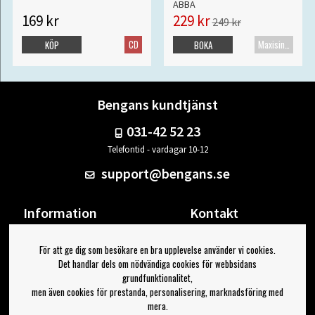
ABBA
169 kr
229 kr
249 kr
CD
Maxisingel
KÖP
BOKA
Bengans kundtjänst
031-42 52 23
Telefontid - vardagar 10-12
support@bengans.se
Information
Kontakt
Ångra Köp
Våra butiker & öppettider
För att ge dig som besökare en bra upplevelse använder vi cookies.
Om Bengans
Din sida
Det handlar dels om nödvändiga cookies för webbsidans
FAQ / Köp- & Leveransvillkor
Logga ut
grundfunktionalitet,
men även cookies för prestanda, personalisering, marknadsföring med
Jag vill ha tips från Bengans
mera.