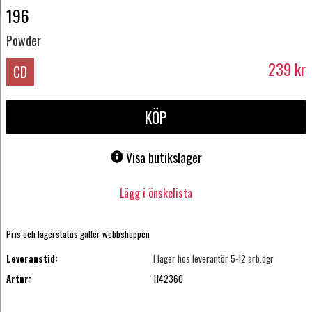
196
Powder
239
kr
CD
KÖP
Visa butikslager
Lägg i önskelista
Pris och lagerstatus gäller webbshoppen
Leveranstid:
I lager hos leverantör 5-12 arb.dgr
Artnr:
1142360