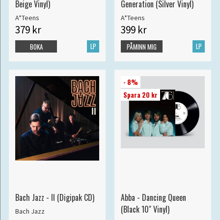
Beige Vinyl)
Generation (Silver Vinyl)
A*Teens
A*Teens
379 kr
399 kr
LP
LP
BOKA
PÅMINN MIG
- 8%
Spara 20 kr
Bach Jazz - II (Digipak CD)
Abba - Dancing Queen
(Black 10" Vinyl)
Bach Jazz