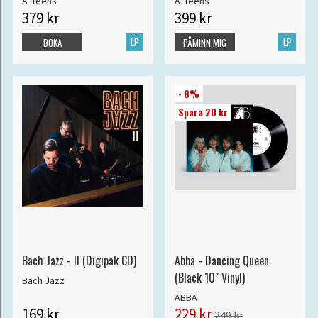
A*Teens
A*Teens
379 kr
399 kr
LP
LP
BOKA
PÅMINN MIG
- 8%
Spara 20 kr
Bach Jazz - II (Digipak CD)
Abba - Dancing Queen
(Black 10" Vinyl)
Bach Jazz
ABBA
169 kr
229 kr
249 kr