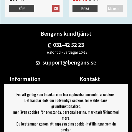
CD
Maxisingel
KÖP
BOKA
Bengans kundtjänst
031-42 52 23
Telefontid - vardagar 10-12
support@bengans.se
Information
Kontakt
Ångra Köp
Våra butiker & öppettider
För att ge dig som besökare en bra upplevelse använder vi cookies.
Om Bengans
Din sida
Det handlar dels om nödvändiga cookies för webbsidans
FAQ / Köp- & Leveransvillkor
Logga ut
grundfunktionalitet,
men även cookies för prestanda, personalisering, marknadsföring med
Jag vill ha tips från Bengans
mera.
Du bestämmer genom att anpassa dina cookie-inställningar som du
OK
önskar.