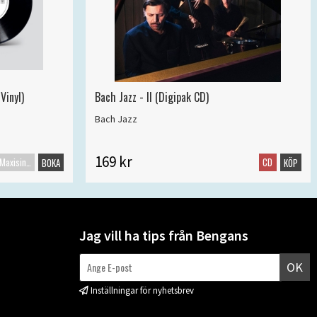
Vinyl)
Bach Jazz - II (Digipak CD)
Bach Jazz
169 kr
Maxisingel
CD
BOKA
KÖP
Jag vill ha tips från Bengans
OK
Inställningar för nyhetsbrev