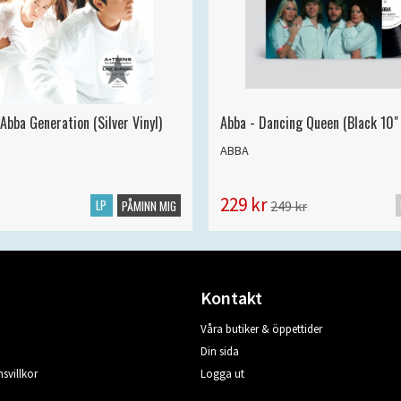
Abba Generation (Silver Vinyl)
Abba - Dancing Queen (Black 10" 
ABBA
229 kr
LP
249 kr
PÅMINN MIG
Kontakt
Våra butiker & öppettider
Din sida
svillkor
Logga ut