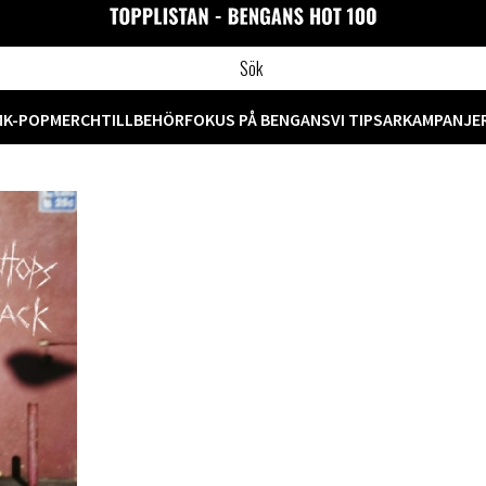
M
K-POP
MERCH
TILLBEHÖR
FOKUS PÅ BENGANS
VI TIPSAR
KAMPANJE