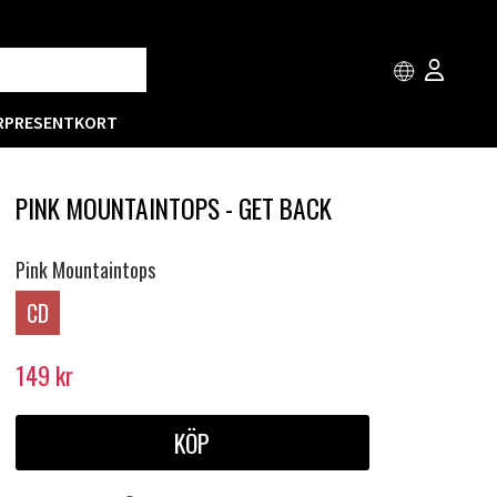
R
PRESENTKORT
PINK MOUNTAINTOPS - GET BACK
Pink Mountaintops
CD
149
kr
KÖP