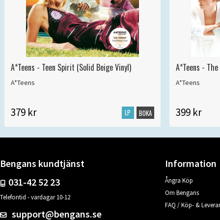
A*Teens - Teen Spirit (Solid Beige Vinyl)
A*Teens - The 
A*Teens
A*Teens
379 kr
399 kr
LP
BOKA
Bengans kundtjänst
Information
031-42 52 23
Ångra Köp
Om Bengans
Telefontid - vardagar 10-12
FAQ / Köp- & Leveran
support@bengans.se