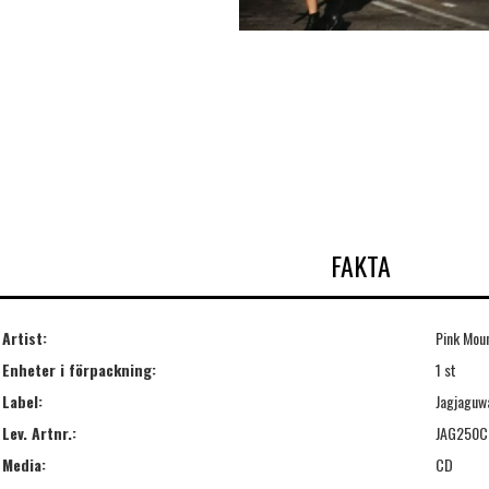
FAKTA
Artist:
Pink Mou
Enheter i förpackning:
1 st
Label:
Jagjaguw
Lev. Artnr.:
JAG250C
Media:
CD