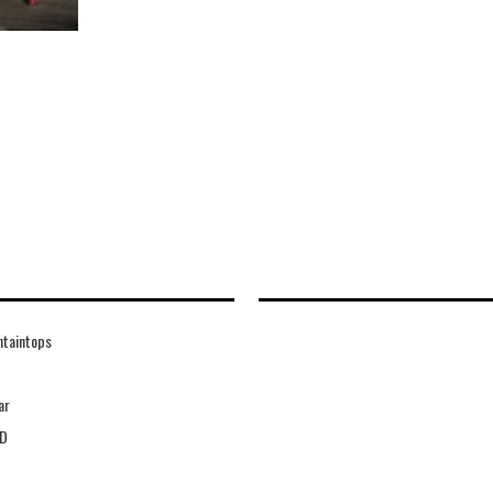
ntaintops
ar
D