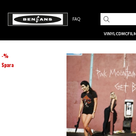
FAQ
VINYL
CD
MC
FIL
-
%
Spara