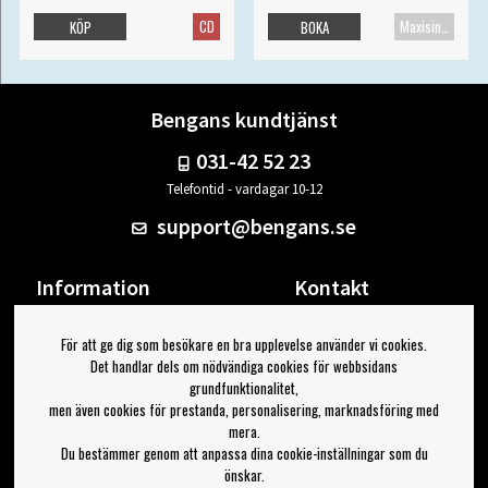
CD
Maxisingel
KÖP
BOKA
Bengans kundtjänst
031-42 52 23
Telefontid - vardagar 10-12
support@bengans.se
Information
Kontakt
Ångra Köp
Våra butiker & öppettider
För att ge dig som besökare en bra upplevelse använder vi cookies.
Om Bengans
Din sida
Det handlar dels om nödvändiga cookies för webbsidans
FAQ / Köp- & Leveransvillkor
Logga ut
grundfunktionalitet,
men även cookies för prestanda, personalisering, marknadsföring med
Jag vill ha tips från Bengans
mera.
Du bestämmer genom att anpassa dina cookie-inställningar som du
OK
önskar.