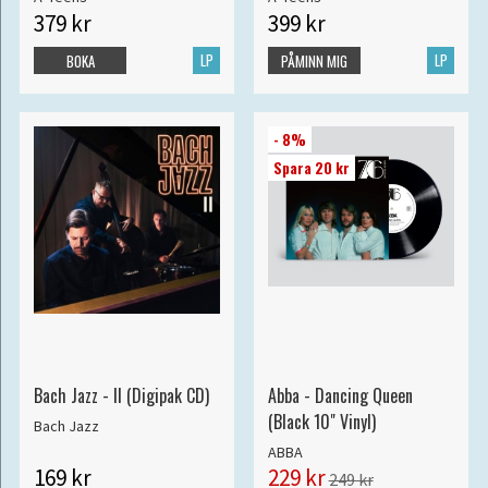
379 kr
399 kr
LP
LP
BOKA
PÅMINN MIG
- 8%
Spara 20 kr
Bach Jazz - II (Digipak CD)
Abba - Dancing Queen
(Black 10" Vinyl)
Bach Jazz
ABBA
169 kr
229 kr
249 kr