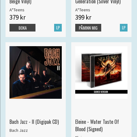
Beige Vinyl)
Generation (Silver Vinyl)
A*Teens
A*Teens
379 kr
399 kr
LP
LP
BOKA
PÅMINN MIG
Bach Jazz - II (Digipak CD)
Eleine - Water Taste Of
Blood (Signed)
Bach Jazz