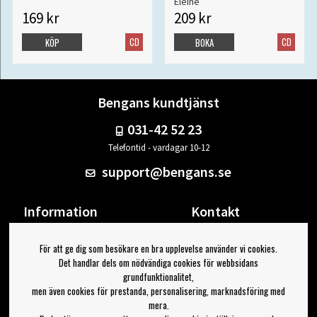
Eleine
169 kr
209 kr
CD
CD
KÖP
BOKA
Bengans kundtjänst
031-42 52 23
Telefontid - vardagar 10-12
support@bengans.se
Information
Kontakt
Ångra Köp
Våra butiker & öppettider
För att ge dig som besökare en bra upplevelse använder vi cookies.
Om Bengans
Din sida
Det handlar dels om nödvändiga cookies för webbsidans
FAQ / Köp- & Leveransvillkor
Logga ut
grundfunktionalitet,
men även cookies för prestanda, personalisering, marknadsföring med
Jag vill ha tips från Bengans
mera.