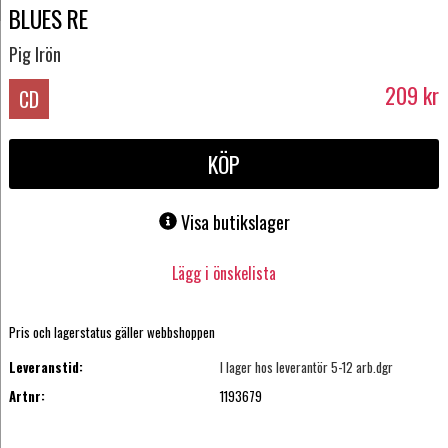
BLUES RE
Pig Irön
209
kr
CD
KÖP
Visa butikslager
Lägg i önskelista
Pris och lagerstatus gäller webbshoppen
Leveranstid:
I lager hos leverantör 5-12 arb.dgr
Artnr:
1193679