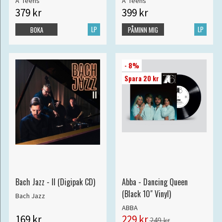
A*Teens
A*Teens
379 kr
399 kr
LP
LP
BOKA
PÅMINN MIG
- 8%
Spara 20 kr
Bach Jazz - II (Digipak CD)
Abba - Dancing Queen
(Black 10" Vinyl)
Bach Jazz
ABBA
169 kr
229 kr
249 kr