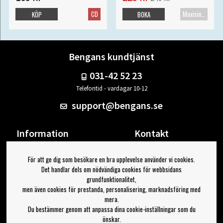
CD
Maxisingel
KÖP
BOKA
Bengans kundtjänst
031-42 52 23
Telefontid - vardagar 10-12
support@bengans.se
Information
Kontakt
Ångra Köp
Våra butiker & öppettider
För att ge dig som besökare en bra upplevelse använder vi cookies.
Om Bengans
Din sida
Det handlar dels om nödvändiga cookies för webbsidans
FAQ / Köp- & Leveransvillkor
Logga ut
grundfunktionalitet,
men även cookies för prestanda, personalisering, marknadsföring med
Jag vill ha tips från Bengans
mera.
Du bestämmer genom att anpassa dina cookie-inställningar som du
OK
önskar.