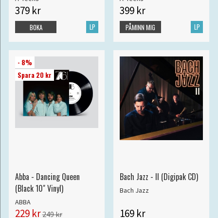
379 kr
399 kr
LP
LP
BOKA
PÅMINN MIG
- 8%
Spara 20 kr
Abba - Dancing Queen
Bach Jazz - II (Digipak CD)
(Black 10" Vinyl)
Bach Jazz
ABBA
229 kr
169 kr
249 kr