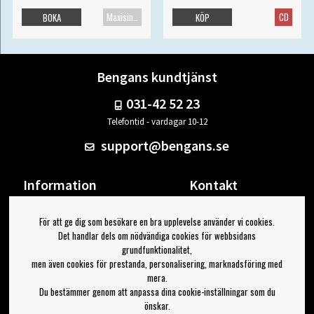
Maxisingel
CD
BOKA
KÖP
Bengans kundtjänst
031-42 52 23
Telefontid - vardagar 10-12
support@bengans.se
Information
Kontakt
Ångra Köp
Våra butiker & öppettider
För att ge dig som besökare en bra upplevelse använder vi cookies.
Om Bengans
Din sida
Det handlar dels om nödvändiga cookies för webbsidans
FAQ / Köp- & Leveransvillkor
Logga ut
grundfunktionalitet,
men även cookies för prestanda, personalisering, marknadsföring med
Jag vill ha tips från Bengans
mera.
Du bestämmer genom att anpassa dina cookie-inställningar som du
OK
önskar.