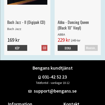
Bach Jazz - II (Digipak CD)
Abba - Dancing Queen
(Black 10" Vinyl)
Bach Jazz
ABBA
169 kr
229 kr
249 kr
CD
Maxisingel
KÖP
BOKA
Bengans kundtjänst
031-42 52 23
Telefontid - vardagar 10-12
support@bengans.se
Information
Kontakt