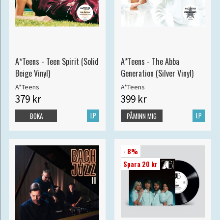
A*Teens - Teen Spirit (Solid
A*Teens - The Abba
Beige Vinyl)
Generation (Silver Vinyl)
A*Teens
A*Teens
379 kr
399 kr
LP
LP
BOKA
PÅMINN MIG
- 8%
Spara 20 kr