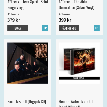
A*Teens - Teen Spirit (Solid
A*Teens - The Abba
Beige Vinyl)
Generation (Silver Vinyl)
A*Teens
A*Teens
379 kr
399 kr
LP
LP
BOKA
PÅMINN MIG
Bach Jazz - II (Digipak CD)
Eleine - Water Taste Of