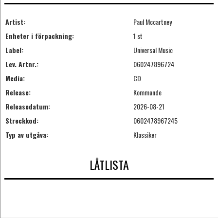
Artist:
Paul Mccartney
Enheter i förpackning:
1 st
Label:
Universal Music
Lev. Artnr.:
060247896724
Media:
CD
Release:
Kommande
Releasedatum:
2026-08-21
Streckkod:
0602478967245
Typ av utgåva:
Klassiker
LÅTLISTA