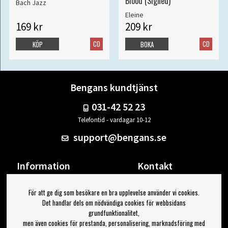
Blood (Signed)
Bach Jazz
Eleine
169 kr
209 kr
CD
CD
KÖP
BOKA
Bengans kundtjänst
031-42 52 23
Telefontid - vardagar 10-12
support@bengans.se
Information
Kontakt
Ångra Köp
Våra butiker & öppettider
För att ge dig som besökare en bra upplevelse använder vi cookies.
Om Bengans
Din sida
Det handlar dels om nödvändiga cookies för webbsidans
FAQ / Köp- & Leveransvillkor
Logga ut
grundfunktionalitet,
men även cookies för prestanda, personalisering, marknadsföring med