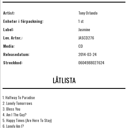
Artist:
Tony Orlando
Enheter i förpackning:
1 st
Label:
Jasmine
Lev. Artnr.:
JASCD276
Media:
CD
Releasedatum:
2014-03-24
Streckkod:
0604988027624
LÅTLISTA
1. Halfway To Paradise
2. Lonely Tomorrows
3. Bless You
4. Am I The Guy?
5. Happy Times (Are Here To Stay)
6. Lonely Am I?