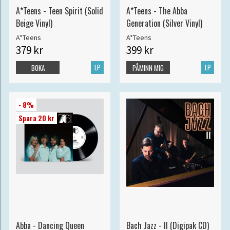
A*Teens - Teen Spirit (Solid
A*Teens - The Abba
Beige Vinyl)
Generation (Silver Vinyl)
A*Teens
A*Teens
379 kr
399 kr
LP
LP
BOKA
PÅMINN MIG
- 8%
Spara 20 kr
Abba - Dancing Queen
Bach Jazz - II (Digipak CD)