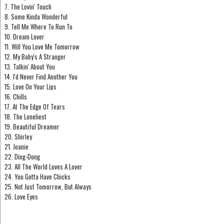
7. The Lovin' Touch
8. Some Kinda Wonderful
9. Tell Me Where To Run To
10. Dream Lover
11. Will You Love Me Tomorrow
12. My Baby's A Stranger
13. Talkin' About You
14. I'd Never Find Another You
15. Love On Your Lips
16. Chills
17. At The Edge Of Tears
18. The Loneliest
19. Beautiful Dreamer
20. Shirley
21. Joanie
22. Ding-Dong
23. All The World Loves A Lover
24. You Gotta Have Chicks
25. Not Just Tomorrow, But Always
26. Love Eyes