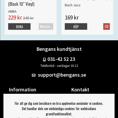
(Black 10" Vinyl)
Bach Jazz
ABBA
229 kr
169 kr
249 kr
Maxisingel
CD
BOKA
KÖP
Bengans kundtjänst
031-42 52 23
Telefontid - vardagar 10-12
support@bengans.se
Information
Kontakt
Ångra Köp
Våra butiker & öppettider
För att ge dig som besökare en bra upplevelse använder vi cookies.
Om Bengans
Din sida
Det handlar dels om nödvändiga cookies för webbsidans
FAQ / Köp- & Leveransvillkor
Logga ut
grundfunktionalitet,