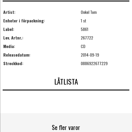
Artist:
Onkel Tom
Enheter i förpackning:
1 st
Label:
5861
Lev. Artnr.:
267722
Media:
CD
Releasedatum:
2014-09-19
Streckkod:
0886922677229
LÅTLISTA
Se fler varor