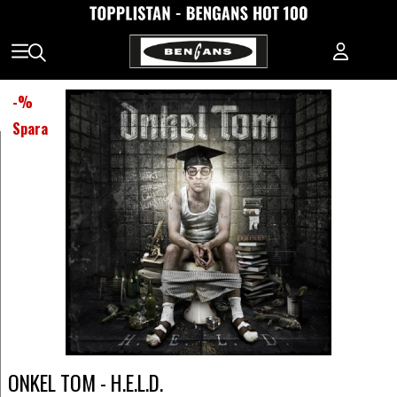
-
%
Spara
ONKEL TOM - H.E.L.D.