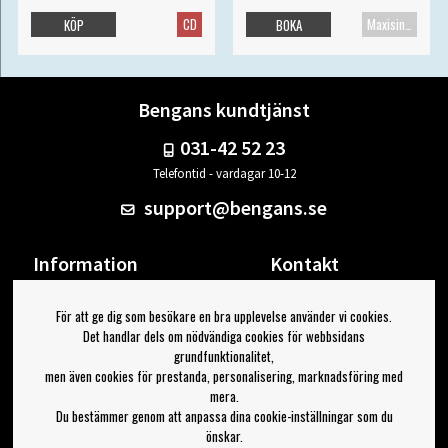
CD
Maxisingel
KÖP
BOKA
Bengans kundtjänst
031-42 52 23
Telefontid - vardagar 10-12
support@bengans.se
Information
Kontakt
Ångra Köp
Våra butiker & öppettider
För att ge dig som besökare en bra upplevelse använder vi cookies.
Om Bengans
Din sida
Det handlar dels om nödvändiga cookies för webbsidans
FAQ / Köp- & Leveransvillkor
Logga ut
grundfunktionalitet,
men även cookies för prestanda, personalisering, marknadsföring med
Jag vill ha tips från Bengans
mera.
Du bestämmer genom att anpassa dina cookie-inställningar som du
OK
önskar.