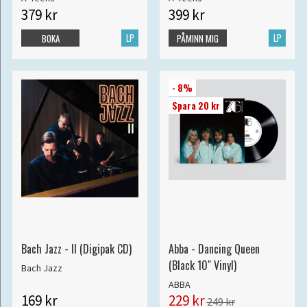
379 kr
399 kr
LP
LP
BOKA
PÅMINN MIG
- 8%
Spara 20 kr
Bach Jazz - II (Digipak CD)
Abba - Dancing Queen
(Black 10" Vinyl)
Bach Jazz
ABBA
169 kr
229 kr
249 kr