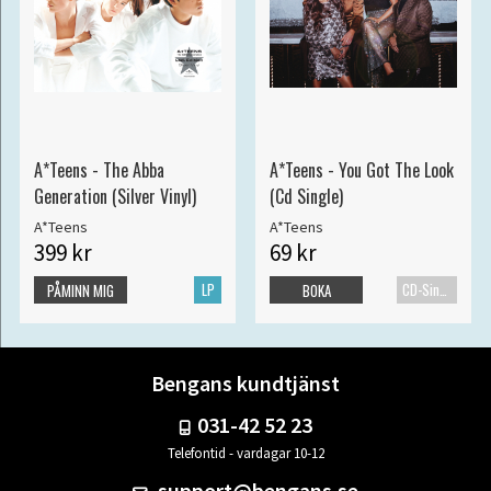
A*Teens - The Abba
A*Teens - You Got The Look
Generation (Silver Vinyl)
(Cd Single)
A*Teens
A*Teens
399 kr
69 kr
LP
CD-Singel
PÅMINN MIG
BOKA
Bengans kundtjänst
031-42 52 23
Telefontid - vardagar 10-12
support@bengans.se