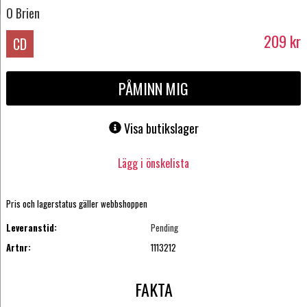
O Brien
209
kr
CD
PÅMINN MIG
Visa butikslager
Lägg i önskelista
Pris och lagerstatus gäller webbshoppen
Leveranstid:
Pending
Artnr:
1113212
FAKTA