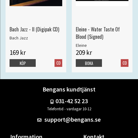
Bach Jazz - II (Digipak CD)
Eleine - Water Taste Of
Blood (Signed)
Bach Jazz
Eleine
169 kr
209 kr
CD
CD
KÖP
BOKA
Bengans kundtjänst
031-42 52 23
Telefontid - vardagar 10-12
support@bengans.se
Information
Kontakt