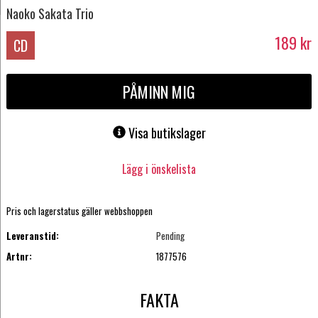
Naoko Sakata Trio
189
kr
CD
PÅMINN MIG
Visa butikslager
Lägg i önskelista
Pris och lagerstatus gäller webbshoppen
Leveranstid:
Pending
Artnr:
1877576
FAKTA