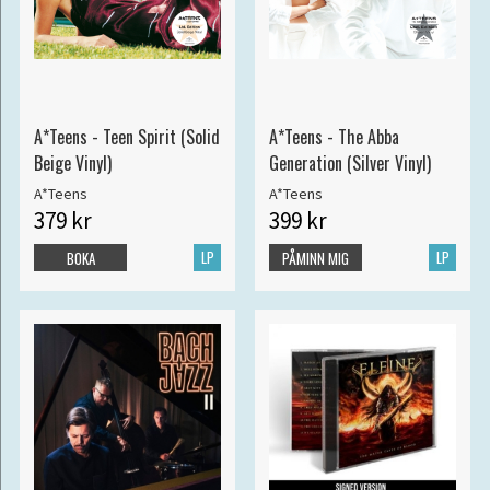
A*Teens - Teen Spirit (Solid
A*Teens - The Abba
Beige Vinyl)
Generation (Silver Vinyl)
A*Teens
A*Teens
379 kr
399 kr
LP
LP
BOKA
PÅMINN MIG