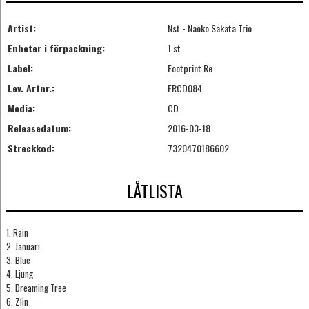
Artist:
Nst - Naoko Sakata Trio
Enheter i förpackning:
1 st
Label:
Footprint Re
Lev. Artnr.:
FRCD084
Media:
CD
Releasedatum:
2016-03-18
Streckkod:
7320470186602
LÅTLISTA
1. Rain
2. Januari
3. Blue
4. Ljung
5. Dreaming Tree
6. Zlin